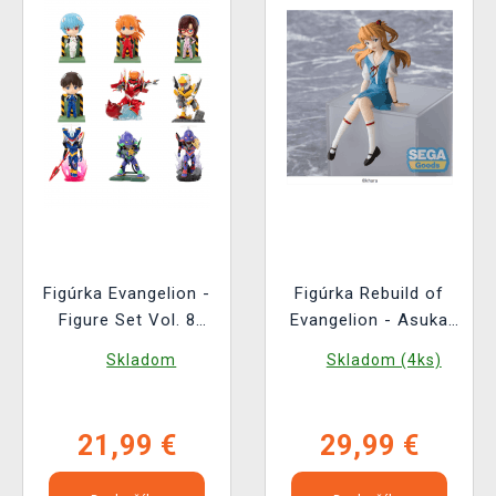
Figúrka Evangelion -
Figúrka Rebuild of
Figure Set Vol. 8
Evangelion - Asuka
(náhodný výber)
Shikinami Langley
Skladom
Skladom (4ks)
New Theatrical
Edition (Sega)
21,99 €
29,99 €