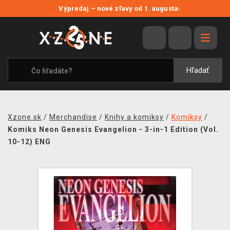
NOVÉ ZĽAVY
Výpredaj – nové zľavy od 1. augusta
›
VÝPREDAJ
VIDEOHRY
XZONE ORIGINALS
Hľadať
TEMATIKY
OBLEČENIE A DOPLNKY
Xzone.sk
/
Merchandise
/
Knihy a komiksy
/
Komiksy
/
MERCHANDISE
Komiks Neon Genesis Evangelion - 3-in-1 Edition (Vol.
10-12) ENG
SPOLOČENSKÉ HRY
BLOG
KONTAKT
DOPRAVA