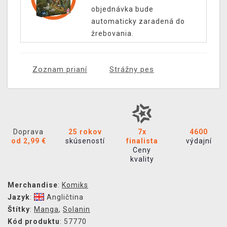
objednávka bude
automaticky zaradená do
žrebovania.
Zoznam prianí
Strážny pes
Doprava
25 rokov
7x
4600
od 2,99 €
skúseností
finalista
výdajní
Ceny
kvality
Merchandise
:
Komiks
Jazyk
:
Angličtina
Štítky
:
Manga
,
Solanin
Kód produktu
: 57770