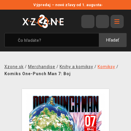
NOVÉ ZĽAVY
Výpredaj – nové zľavy od 1. augusta
›
VÝPREDAJ
VIDEOHRY
XZONE ORIGINALS
Hľadať
TEMATIKY
OBLEČENIE A DOPLNKY
Xzone.sk
/
Merchandise
/
Knihy a komiksy
/
Komiksy
/
MERCHANDISE
Komiks One-Punch Man 7: Boj
SPOLOČENSKÉ HRY
BLOG
KONTAKT
DOPRAVA