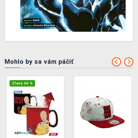
Mohlo by sa vám páčiť
Zľava 66 %