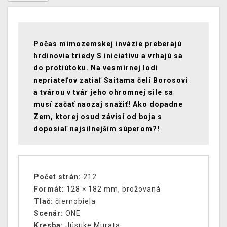
Počas mimozemskej invázie preberajú
hrdinovia triedy S iniciatívu a vrhajú sa
do protiútoku. Na vesmírnej lodi
nepriateľov zatiaľ Saitama čelí Borosovi
a tvárou v tvár jeho ohromnej sile sa
musí začať naozaj snažiť! Ako dopadne
Zem, ktorej osud závisí od boja s
doposiaľ najsilnejším súperom?!
Počet strán:
212
Formát:
128 × 182 mm, brožovaná
Tlač:
čiernobiela
Scenár:
ONE
Kresba:
Júsuke Murata