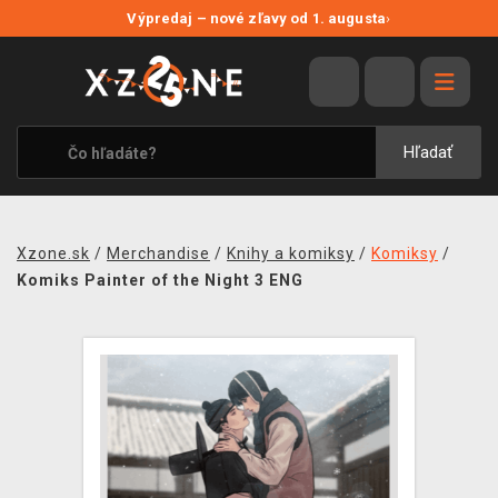
NOVÉ ZĽAVY
Výpredaj – nové zľavy od 1. augusta
›
VÝPREDAJ
VIDEOHRY
XZONE ORIGINALS
Hľadať
TEMATIKY
OBLEČENIE A DOPLNKY
Xzone.sk
/
Merchandise
/
Knihy a komiksy
/
Komiksy
/
MERCHANDISE
Komiks Painter of the Night 3 ENG
SPOLOČENSKÉ HRY
BLOG
KONTAKT
DOPRAVA