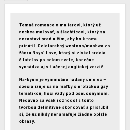
Temná romance o maliarovi, ktorý už
nechce maľovať, a šľachticovi, ktorý sa
nezastaví pred ničím, aby ho k tomu
prinútil. Celofarebný webtoon/manhwa zo
žánru
Boys’ Love
, ktorý si získal srdcia
čitateľov po celom svete, konečne
vychádza aj v tlačenej anglickej verzii!
Na-kyum
je výnimočne nadaný umelec –
špecializuje sa na maľby s erotickou gay
tematikou, hoci vždy pod pseudonymom.
Nedávno sa však rozhodol s touto
tvorbou definitívne skoncovať a prisľúbil
si, že už nikdy nenamaľuje žiadne oplzlé
obrazy.