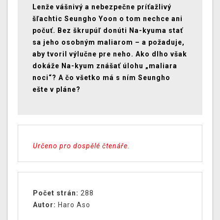
Lenže vášnivý a nebezpečne príťažlivý
šľachtic
Seungho Yoon
o tom nechce ani
počuť. Bez škrupúľ donúti Na-kyuma stať
sa jeho osobným maliarom – a požaduje,
aby tvoril výlučne pre neho. Ako dlho však
dokáže Na-kyum znášať úlohu „maliara
noci“? A čo všetko má s ním Seungho
ešte v pláne?
Určeno pro dospělé čtenáře.
Počet strán:
288
Autor:
Haro Aso