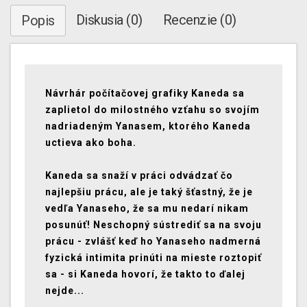
Diskusia (0)
Recenzie (0)
Popis
Návrhár počítačovej grafiky Kaneda sa
zaplietol do milostného vzťahu so svojím
nadriadeným Yanasem, ktorého Kaneda
uctieva ako boha.
Kaneda sa snaží v práci odvádzať čo
najlepšiu prácu, ale je taký šťastný, že je
vedľa Yanaseho, že sa mu nedarí nikam
posunúť! Neschopný sústrediť sa na svoju
prácu - zvlášť keď ho Yanaseho nadmerná
fyzická intimita prinúti na mieste roztopiť
sa - si Kaneda hovorí, že takto to ďalej
nejde...