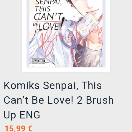
XZONE KLUB
Komiks Senpai, This
Can’t Be Love! 2 Brush
Up ENG
15,99
€