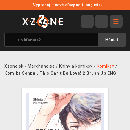
NOVÉ ZĽAVY
Výpredaj – nové zľavy od 1. augusta
›
VÝPREDAJ
VIDEOHRY
XZONE ORIGINALS
Hľadať
TEMATIKY
OBLEČENIE A DOPLNKY
Xzone.sk
/
Merchandise
/
Knihy a komiksy
/
Komiksy
/
MERCHANDISE
Komiks Senpai, This Can’t Be Love! 2 Brush Up ENG
SPOLOČENSKÉ HRY
BLOG
KONTAKT
DOPRAVA