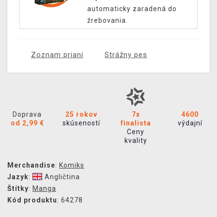
automaticky zaradená do
žrebovania.
Zoznam prianí
Strážny pes
Doprava
25 rokov
7x
4600
od 2,99 €
skúseností
finalista
výdajní
Ceny
kvality
Merchandise
:
Komiks
Jazyk
:
Angličtina
Štítky
:
Manga
Kód produktu
: 64278