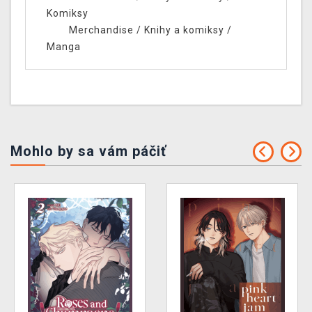
Komiksy
Merchandise
/
Knihy a komiksy
/
Manga
Mohlo by sa vám páčiť