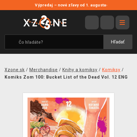
NOVÉ ZĽAVY
Výpredaj – nové zľavy od 1. augusta
›
VÝPREDAJ
VIDEOHRY
XZONE ORIGINALS
Hľadať
TEMATIKY
OBLEČENIE A DOPLNKY
Xzone.sk
/
Merchandise
/
Knihy a komiksy
/
Komiksy
/
MERCHANDISE
Komiks Zom 100: Bucket List of the Dead Vol. 12 ENG
SPOLOČENSKÉ HRY
BLOG
KONTAKT
DOPRAVA