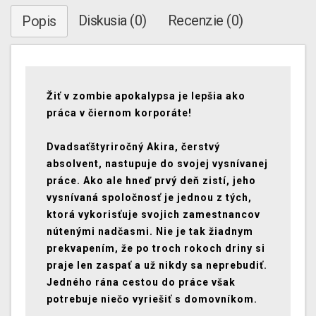
Diskusia (0)
Recenzie (0)
Popis
Žiť v zombie apokalypsa je lepšia ako
práca v čiernom korporáte!
Dvadsaťštyriročný Akira, čerstvý
absolvent, nastupuje do svojej vysnívanej
práce. Ako ale hneď prvý deň zistí, jeho
vysnívaná spoločnosť je jednou z tých,
ktorá vykorisťuje svojich zamestnancov
nútenými nadčasmi. Nie je tak žiadnym
prekvapením, že po troch rokoch driny si
praje len zaspať a už nikdy sa neprebudiť.
Jedného rána cestou do práce však
potrebuje niečo vyriešiť s domovníkom.