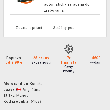
automaticky zaradená do
žrebovania.
Zoznam prianí
Strážny pes
Doprava
25 rokov
7x
4600
od 2,99 €
skúseností
finalista
výdajní
Ceny
kvality
Merchandise
:
Komiks
Jazyk
:
Angličtina
Štítky
:
Manga
Kód produktu
: 61088