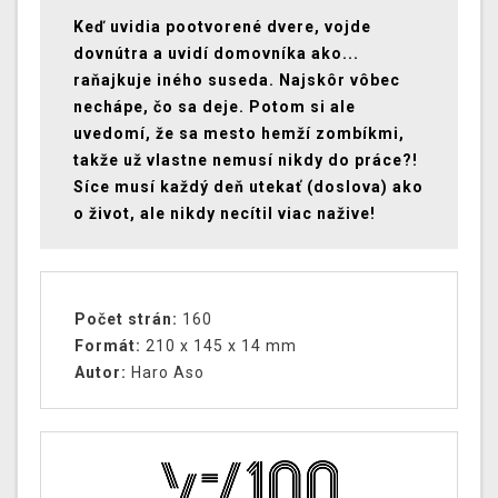
Keď uvidia pootvorené dvere, vojde
dovnútra a uvidí domovníka ako...
raňajkuje iného suseda. Najskôr vôbec
nechápe, čo sa deje. Potom si ale
uvedomí, že sa mesto hemží zombíkmi,
takže už vlastne nemusí nikdy do práce?!
Síce musí každý deň utekať (doslova) ako
o život, ale nikdy necítil viac nažive!
Počet strán:
160
Formát:
210 x 145 x 14 mm
Autor:
Haro Aso