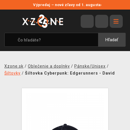
NOVÉ ZĽAVY
Výpredaj – nové zľavy od 1. augusta
›
VÝPREDAJ
VIDEOHRY
XZONE ORIGINALS
Hľadať
TEMATIKY
OBLEČENIE A DOPLNKY
Xzone.sk
/
Oblečenie a doplnky
/
Pánske/Unisex
/
MERCHANDISE
Šiltovky
/
Šiltovka Cyberpunk: Edgerunners - David
SPOLOČENSKÉ HRY
BLOG
KONTAKT
DOPRAVA