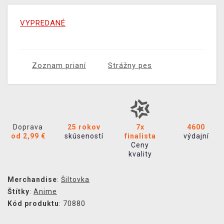
VYPREDANÉ
Zoznam prianí
Strážny pes
Doprava
25 rokov
7x
4600
od 2,99 €
skúseností
finalista
výdajní
Ceny
kvality
Merchandise
:
Šiltovka
Štítky
:
Anime
Kód produktu
: 70880