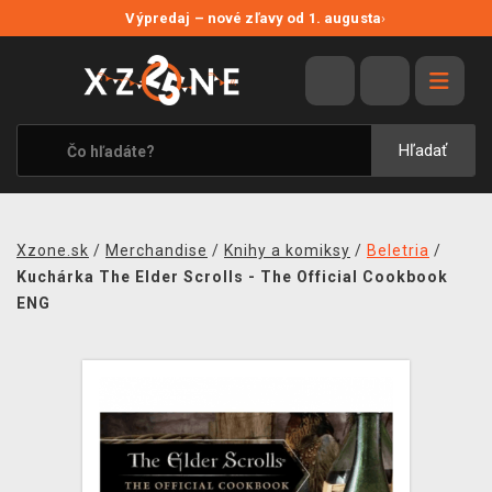
NOVÉ ZĽAVY
Výpredaj – nové zľavy od 1. augusta
›
VÝPREDAJ
VIDEOHRY
XZONE ORIGINALS
Hľadať
TEMATIKY
OBLEČENIE A DOPLNKY
Xzone.sk
/
Merchandise
/
Knihy a komiksy
/
Beletria
/
MERCHANDISE
Kuchárka The Elder Scrolls - The Official Cookbook
ENG
SPOLOČENSKÉ HRY
BLOG
KONTAKT
DOPRAVA