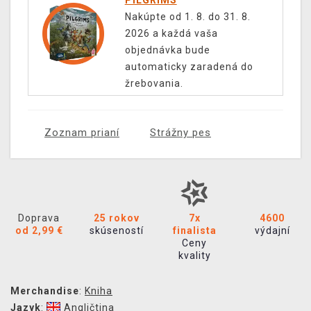
PILGRIMS
Nakúpte od 1. 8. do 31. 8.
2026 a každá vaša
objednávka bude
automaticky zaradená do
žrebovania.
Zoznam prianí
Strážny pes
Doprava
25 rokov
7x
4600
od 2,99 €
skúseností
finalista
výdajní
Ceny
kvality
Merchandise
:
Kniha
Jazyk
:
Angličtina