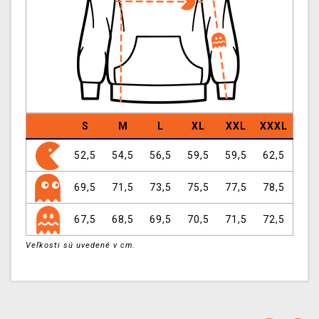
S
M
L
XL
XXL
XXXL
52,5
54,5
56,5
59,5
59,5
62,5
69,5
71,5
73,5
75,5
77,5
78,5
67,5
68,5
69,5
70,5
71,5
72,5
Veľkosti sú uvedené v cm.