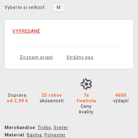
M
Vyberte si veľkosť:
VYPREDANÉ
Zoznam prianí
Strážny pes
Doprava
25 rokov
7x
4600
od 2,99 €
skúseností
finalista
výdajní
Ceny
kvality
Merchandise
:
Tričko
,
Sveter
Materiál
:
Bavlna
,
Polyester