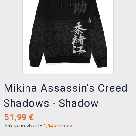
XZONE KLUB
Mikina Assassin's Creed
Shadows - Shadow
51,99
€
Nákupom získate
1,04 kreditov