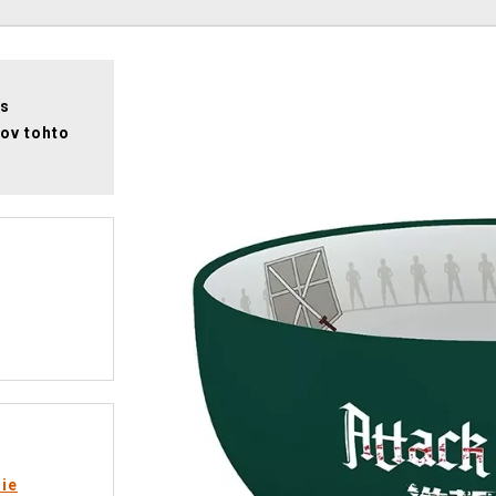
 s
kov tohto
rie