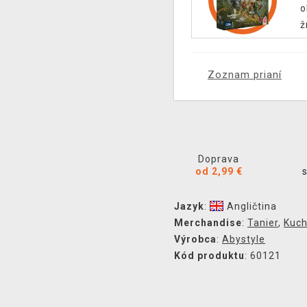
o
ž
Zoznam prianí
Doprava
od 2,99 €
Jazyk
:
Angličtina
Merchandise
:
Tanier
,
Kuch
Výrobca
:
Abystyle
Kód produktu
: 60121