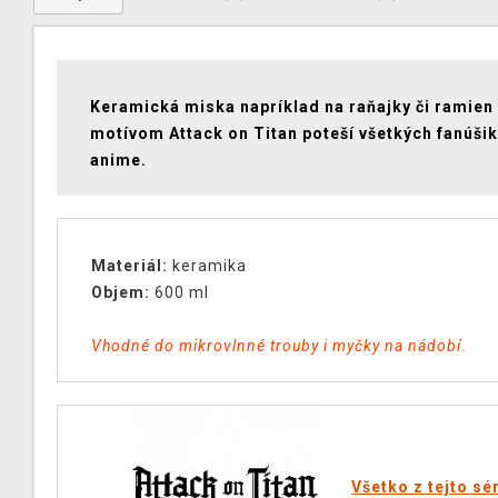
Keramická miska napríklad na raňajky či ramien
motívom
Attack on Titan
poteší všetkých fanúši
anime.
Materiál:
keramika
Objem:
600 ml
Vhodné do mikrovlnné trouby i myčky na nádobí.
Všetko z tejto sé