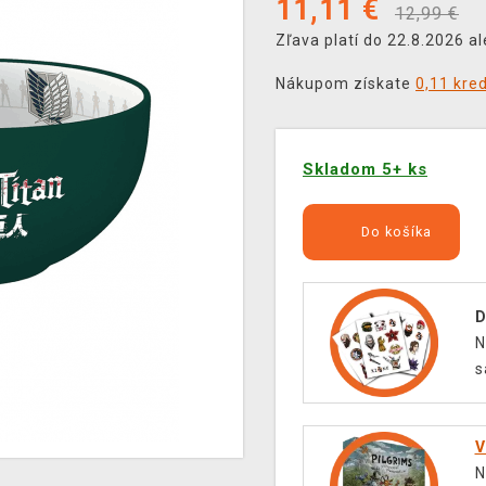
11,11
€
12,99 €
Zľava platí do 22.8.2026 a
Nákupom získate
0,11 kre
Skladom 5+ ks
Do košíka
D
N
s
V
N