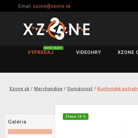
Email:
xzone@xzone.sk
NOVÉ ZĽAVY
VÝPREDAJ
VIDEOHRY
XZONE 
Xzone.sk
/
Merchandise
/
Domácnosť
/
Kuchynské potreb
Zľava 14 %
Galéria