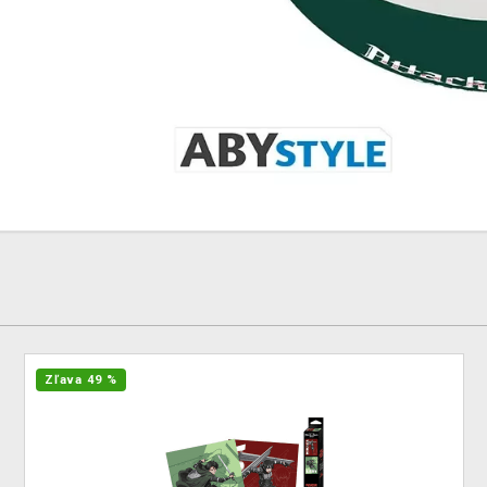
Zľava 49 %