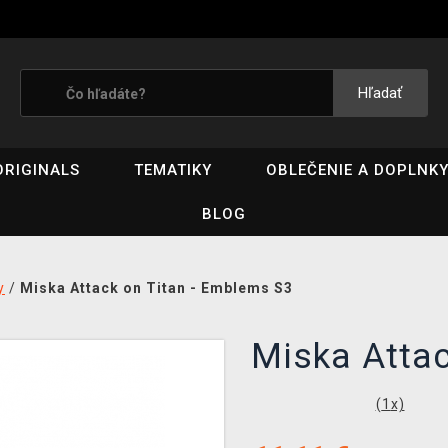
Hľadať
ORIGINALS
TEMATIKY
OBLEČENIE A DOPLNK
BLOG
y
/
Miska Attack on Titan - Emblems S3
Miska Attac
(
1
x)