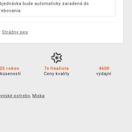
bjednávka bude automaticky zaradená do
rebovania.
Strážny pes
25 rokov
7x finalista
4600
skúseností
Ceny kvality
výdajní
ynské potreby
,
Miska