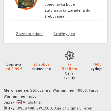
objednávka bude
automaticky zaradená do
žrebovania.
Zoznam prianí
Strážny pes
Doprava
25 rokov
7x
4600
od 2,99 €
skúseností
finalista
výdajní
Ceny
kvality
Merchandise
:
Stolová hra
,
Warhammer 40000
,
Farby
,
Warhammer Farby
Jazyk
:
Angličtina
Štítky
:
GW_W40K
,
GW_AOS
,
Age of Sigmar
,
Terén