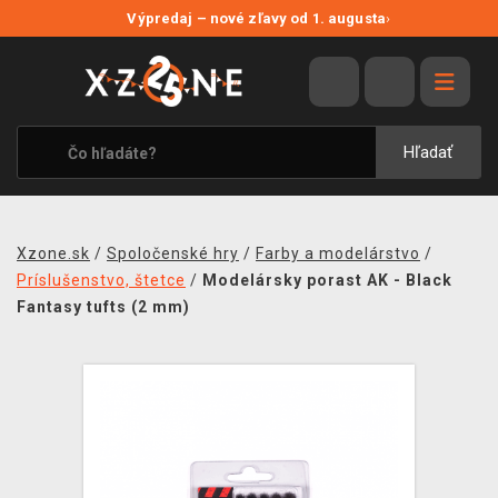
NOVÉ ZĽAVY
Výpredaj – nové zľavy od 1. augusta
›
VÝPREDAJ
VIDEOHRY
XZONE ORIGINALS
Hľadať
TEMATIKY
OBLEČENIE A DOPLNKY
Xzone.sk
/
Spoločenské hry
/
Farby a modelárstvo
/
MERCHANDISE
Príslušenstvo, štetce
/
Modelársky porast AK - Black
Fantasy tufts (2 mm)
SPOLOČENSKÉ HRY
BLOG
KONTAKT
DOPRAVA