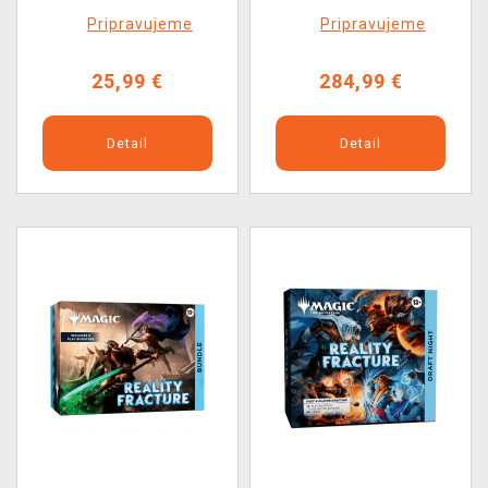
Fracture - Collector
Fracture - Collector
Pripravujeme
Pripravujeme
Booster (15 kariet)
Booster Box (12
boosterov)
25,99 €
284,99 €
Detail
Detail