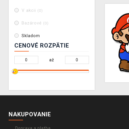
V akcii
(0)
Bazárové
(0)
Skladom
CENOVÉ ROZPÄTIE
až
NAKUPOVANIE
Doprava a platba