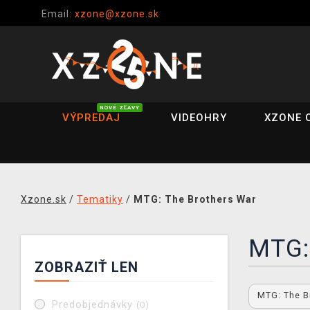
Email:
xzone@xzone.sk
NOVÉ ZĽAVY
VÝPREDAJ
VIDEOHRY
XZONE 
Xzone.sk
/
Tematiky
/
MTG: The Brothers War
MTG:
ZOBRAZIŤ LEN
MTG: The B
Predobjednávky
(0)