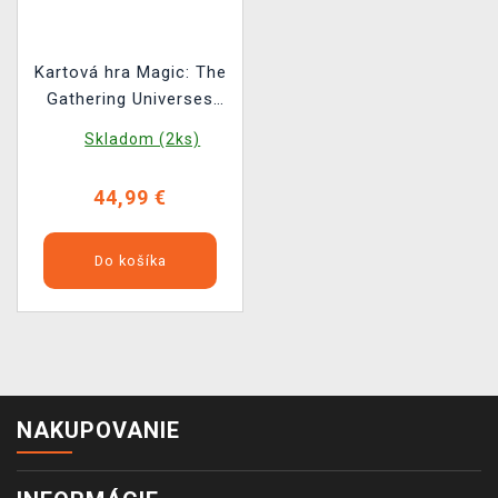
Kartová hra Magic: The
Gathering Universes
Beyond - Doctor Who -
Skladom (2ks)
Paradox Power
(Commander Deck)
44,99 €
Do košíka
NAKUPOVANIE