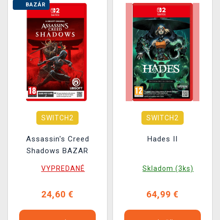
BAZÁR
SWITCH2
SWITCH2
Assassin's Creed
Hades II
Shadows BAZAR
VYPREDANÉ
Skladom (3ks)
24,60 €
64,99 €