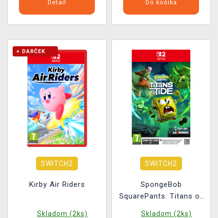
Detail
Do košíka
+ DARČEK
SWITCH2
SWITCH2
Kirby Air Riders
SpongeBob
SquarePants: Titans of
the Tide
Skladom (2ks)
Skladom (2ks)