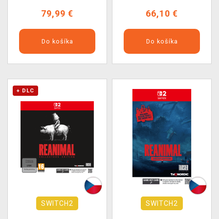
79,99 €
66,10 €
Do košíka
Do košíka
+ DLC
SWITCH2
SWITCH2