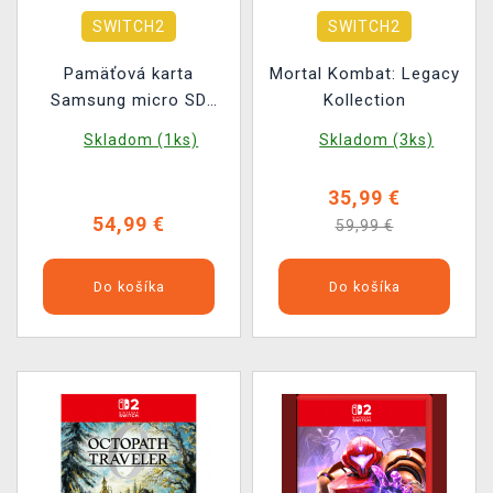
SWITCH2
SWITCH2
Pamäťová karta
Mortal Kombat: Legacy
Samsung micro SD
Kollection
Express 256 GB P9
Skladom (1ks)
Skladom (3ks)
35,99 €
54,99 €
59,99 €
Do košíka
Do košíka