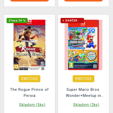
Zľava 39 %
+ DARČEK
SWITCH2
SWITCH2
The Rogue Prince of
Super Mario Bros.
Persia
Wonder+Meetup in
Bellabel park
Skladom (5ks)
Skladom (2ks)