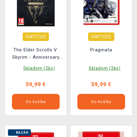
SWITCH2
SWITCH2
The Elder Scrolls V:
Pragmata
Skyrim - Anniversary
Edition
Skladom (2ks)
Skladom (2ks)
59,99 €
59,99 €
Do košíka
Do košíka
BAZÁR