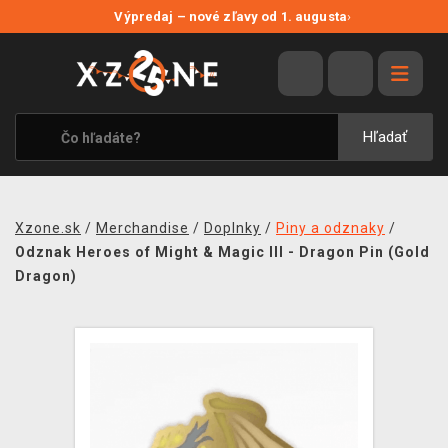
NOVÉ ZĽAVY
Výpredaj – nové zľavy od 1. augusta
›
VÝPREDAJ
VIDEOHRY
XZONE ORIGINALS
Hľadať
TEMATIKY
OBLEČENIE A DOPLNKY
Xzone.sk
/
Merchandise
/
Doplnky
/
Piny a odznaky
/
MERCHANDISE
Odznak Heroes of Might & Magic III - Dragon Pin (Gold
Dragon)
SPOLOČENSKÉ HRY
BLOG
KONTAKT
DOPRAVA