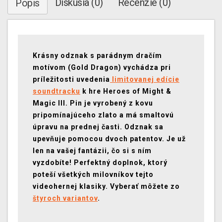
Diskusia (0)
Recenzie (0)
Popis
Krásny odznak s parádnym dračím
motívom (Gold Dragon) vychádza pri
príležitosti uvedenia
limitovanej edície
soundtracku
k hre Heroes of Might &
Magic III. Pin je vyrobený z kovu
pripomínajúceho zlato a má smaltovú
úpravu na prednej časti. Odznak sa
upevňuje pomocou dvoch patentov. Je už
len na vašej fantázii, čo si s ním
vyzdobíte! Perfektný doplnok, ktorý
poteší všetkých milovníkov tejto
videohernej klasiky. Vyberať môžete zo
štyroch variantov
.