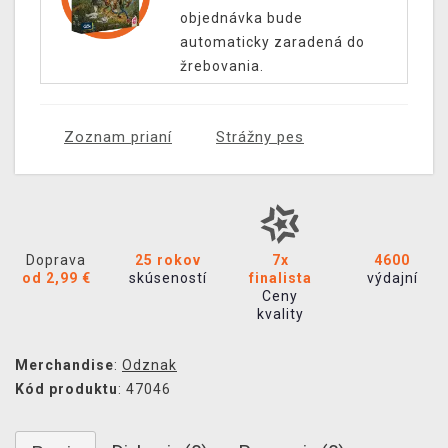
objednávka bude
automaticky zaradená do
žrebovania.
Zoznam prianí
Strážny pes
Doprava
25 rokov
7x
4600
od 2,99 €
skúseností
finalista
výdajní
Ceny
kvality
Merchandise
:
Odznak
Kód produktu
: 47046