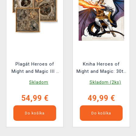
Plagát Heroes of
Kniha Heroes of
Might and Magic III -
Might and Magic: 30th
Dragons, Archangel &
Anniversary
Skladom
Skladom (2ks)
Archdevil (sada 3
Retrospective
kusov)
54,99 €
49,99 €
Do košíka
Do košíka