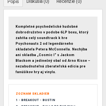
Diskusia (0)
Recenzie (0)
Popis
Kompletné psychedelické hudobné
dobrodružstvo v podobe 6LP boxu, ktorý
zahŕňa celý soundtrack k hre
Psychonauts 2 od legendárneho
skladateľa Petera McConnella. Nechýba
ani skladba „Cosmic I“ s Jackom
Blackom a jedinečný obal od Arno Kisse –
nezabudnuteľná zberateľská edícia pre
fanúšikov hry aj vinylu.
ZOZNAM SKLADIE
B
1 -
BREAKOUT - BUSTIN