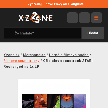
NOVÉ ZĽAVY
Výpredaj – nové zľavy od 1. augusta
›
VÝPREDAJ
VIDEOHRY
XZONE ORIGINALS
Hľadať
TEMATIKY
OBLEČENIE A DOPLNKY
Xzone.sk
/
Merchandise
/
Herná a filmová hudba
/
MERCHANDISE
Filmové soundtracky
/
Oficiálny soundtrack ATARI
Recharged na 2x LP
SPOLOČENSKÉ HRY
BLOG
KONTAKT
DOPRAVA