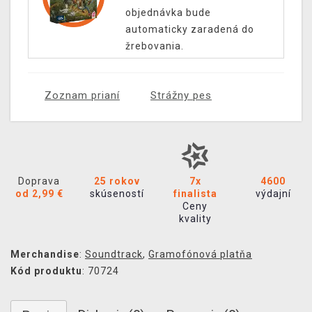
objednávka bude
automaticky zaradená do
žrebovania.
Zoznam prianí
Strážny pes
Doprava
25 rokov
7x
4600
od 2,99 €
skúseností
finalista
výdajní
Ceny
kvality
Merchandise
:
Soundtrack
,
Gramofónová platňa
Kód produktu
: 70724