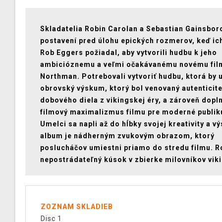
Skladatelia Robin Carolan a Sebastian Gainsbor
postavení pred úlohu epických rozmerov, keď ich
Rob Eggers požiadal, aby vytvorili hudbu k jeho
ambicióznemu a veľmi očakávanému novému fil
Northman. Potrebovali vytvoriť hudbu, ktorá by u
obrovský výskum, ktorý bol venovaný autenticite
dobového diela z vikingskej éry, a zároveň dopln
filmový maximalizmus filmu pre moderné publi
Umelci sa napli až do hĺbky svojej kreativity a v
album je nádherným zvukovým obrazom, ktorý
poslucháčov umiestni priamo do stredu filmu. 
nepostrádateľný kúsok v zbierke milovníkov vik
ZOZNAM SKLADIEB
Disc 1