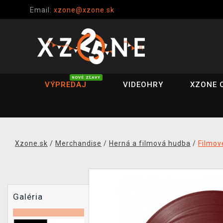
Email:
xzone@xzone.sk
NOVÉ ZĽAVY
VÝPREDAJ
VIDEOHRY
XZONE 
Xzone.sk
/
Merchandise
/
Herná a filmová hudba
/
Filmov
Galéria