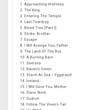
1. Approaching Hrafnsey
2. The King
3. Entering The Temple
4. Last Teardrop
5. Blood Tree [Part I]
6. Strike, Brother
7. Escape
8. I Will Avenge You, Father
9. The Land Of The Rus
10. A Burning Barn
11. Seeress
12. Raven's Omen
13. Storm At Sea / Yggdrasill
14. Iceland
15. I Will Save You, Mother
16. Slave Work
17. Gudrun
18. Follow The Vixen's Tail