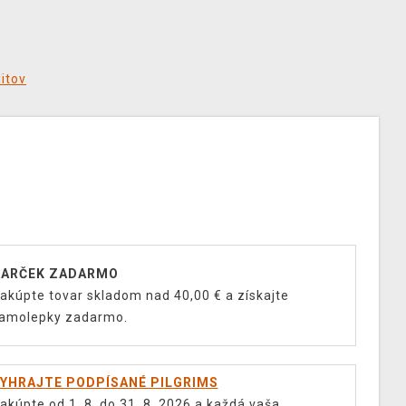
ditov
ARČEK ZADARMO
akúpte tovar skladom nad 40,00 € a získajte
amolepky zadarmo.
YHRAJTE PODPÍSANÉ PILGRIMS
akúpte od 1. 8. do 31. 8. 2026 a každá vaša