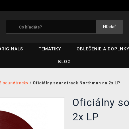
Hľadať
ORIGINALS
TEMATIKY
OBLEČENIE A DOPLNK
BLOG
é soundtracky
/
Oficiálny soundtrack Northman na 2x LP
Oficiálny s
2x LP