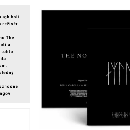
ough boli
 režisér
mu The
ctila
 tohto
ila
kum.
ýsledný
Rozhodne
ingov!