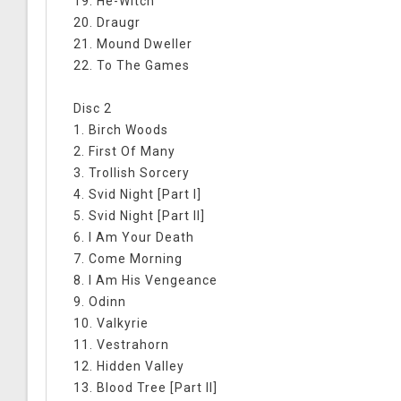
19. He-Witch
20. Draugr
21. Mound Dweller
22. To The Games
Disc 2
1. Birch Woods
2. First Of Many
3. Trollish Sorcery
4. Svid Night [Part I]
5. Svid Night [Part II]
6. I Am Your Death
7. Come Morning
8. I Am His Vengeance
9. Odinn
10. Valkyrie
11. Vestrahorn
12. Hidden Valley
13. Blood Tree [Part II]