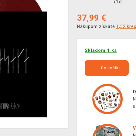
(
1
x)
37,99
€
Nákupom získate
1,52 kre
Skladom 1 ks
Do košíka
D
N
s
V
N