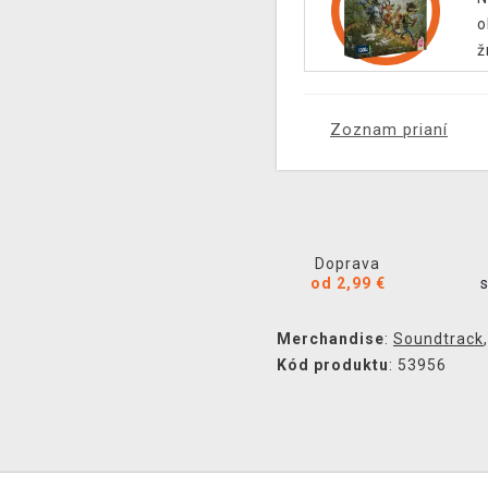
o
ž
Zoznam prianí
Doprava
od 2,99 €
Merchandise
:
Soundtrack
Kód produktu
: 53956