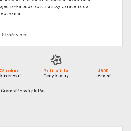
bjednávka bude automaticky zaradená do
rebovania.
Strážny pes
25 rokov
7x finalista
4600
skúseností
Ceny kvality
výdajní
,
Gramofónová platňa