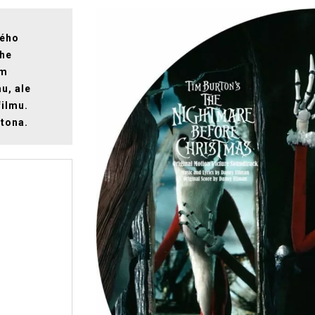
kého
The
om
u, ale
filmu.
rtona.