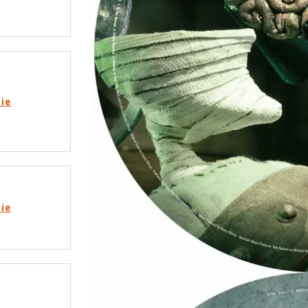
rie
rie