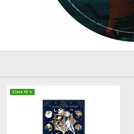
Zľava 93 %