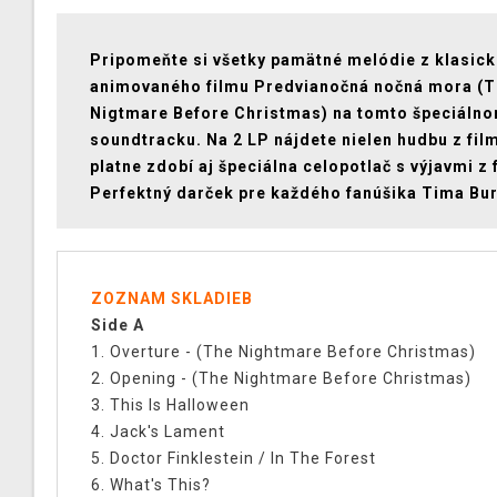
Pripomeňte si všetky pamätné melódie z klasic
animovaného filmu Predvianočná nočná mora (
Nigtmare Before Christmas) na tomto špeciáln
soundtracku. Na 2 LP nájdete nielen hudbu z film
platne zdobí aj špeciálna celopotlač s výjavmi z 
Perfektný darček pre každého fanúšika Tima Bu
ZOZNAM SKLADIEB
Side A
1. Overture - (The Nightmare Before Christmas)
2. Opening - (The Nightmare Before Christmas)
3. This Is Halloween
4. Jack's Lament
5. Doctor Finklestein / In The Forest
6. What's This?