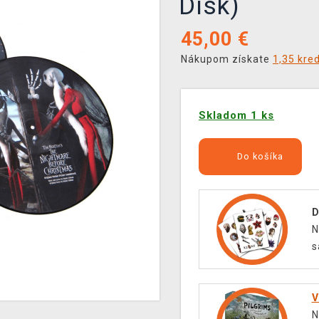
Disk)
45,00
€
Nákupom získate
1,35 kre
Skladom 1 ks
Do košíka
D
N
s
V
N