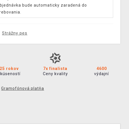
bjednávka bude automaticky zaradená do
rebovania.
Strážny pes
25 rokov
7x finalista
4600
skúseností
Ceny kvality
výdajní
,
Gramofónová platňa