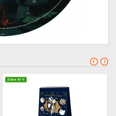
Zľava 92 %