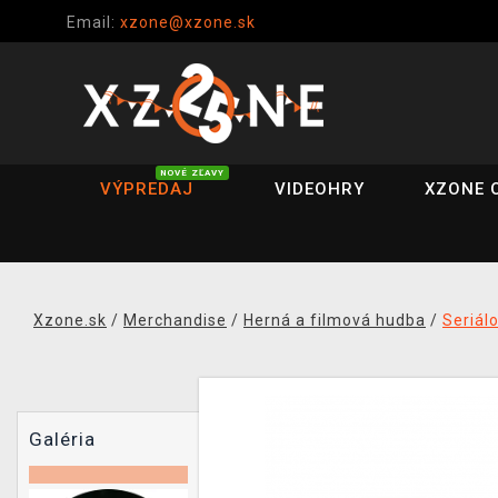
Email:
xzone@xzone.sk
NOVÉ ZĽAVY
VÝPREDAJ
VIDEOHRY
XZONE 
Xzone.sk
/
Merchandise
/
Herná a filmová hudba
/
Seriál
Galéria