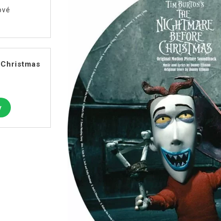
ové
 Christmas
y