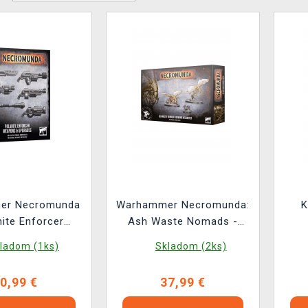
er Necromunda
Warhammer Necromunda:
K
nite Enforcer
Ash Waste Nomads -
s & Upgrades
Ashwing Helamites (3
ladom (1ks)
Skladom (2ks)
figúrky)
0,99 €
37,99 €