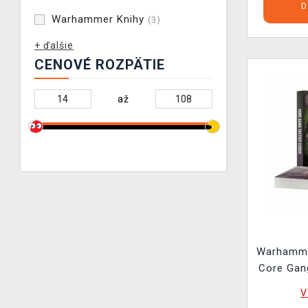
D
Warhammer Knihy
(3)
+ ďalšie
CENOVÉ ROZPÄTIE
až
Warhamme
Core Gan
V