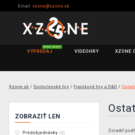
Email:
xzone@xzone.sk
NOVÉ ZĽAVY
VÝPREDAJ
VIDEOHRY
XZONE 
Xzone.sk
/
Spoločenské hry
/
Figúrkové hry a D&D
/
Ostat
Osta
ZOBRAZIŤ LEN
Zoradiť podľ
Predobjednávky
(5)