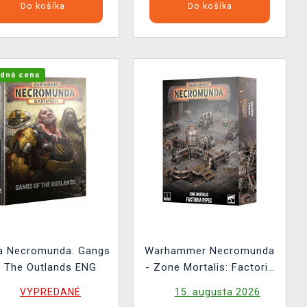
Do košíka
Do košíka
dná cena
a Necromunda: Gangs
Warhammer Necromunda
f The Outlands ENG
- Zone Mortalis: Factoria
Pipes
VYPREDANÉ
15. augusta 2026