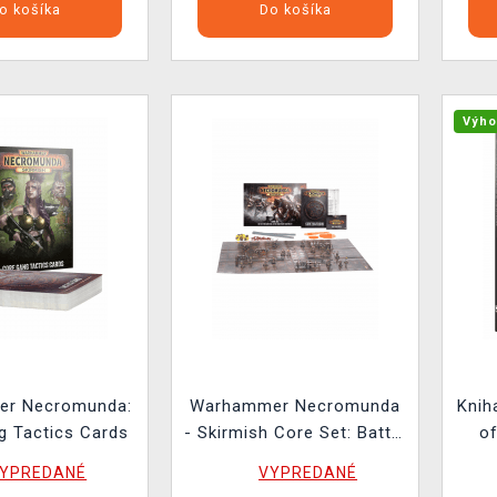
o košíka
Do košíka
Výho
r Necromunda:
Warhammer Necromunda
Knih
g Tactics Cards
- Skirmish Core Set: Battle
o
for Survival in The
YPREDANÉ
VYPREDANÉ
Nightmare Undercity