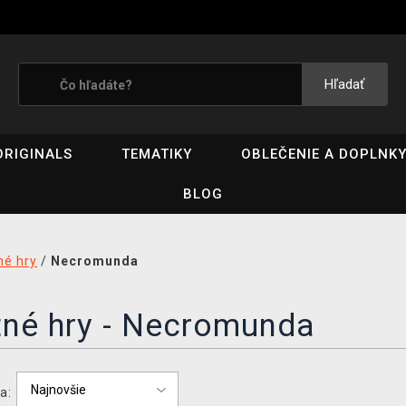
Hľadať
ORIGINALS
TEMATIKY
OBLEČENIE A DOPLNK
BLOG
né hry
/
Necromunda
tné hry - Necromunda
a: