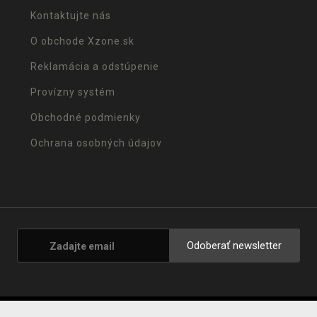
Kontaktujte nás
O obchode Xzone.sk
Reklamácia a odstúpenie
Provízny systém
Obchodné podmienky
Ochrana osobných údajov
Odoberať newsletter
© 2001 - 2026 Xzone.sk |
Upravit cookies
|
Naše obchody