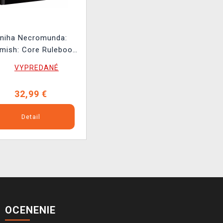
niha Necromunda:
rmish: Core Rulebook
ENG
VYPREDANÉ
32,99 €
Detail
OCENENIE