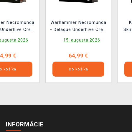
er Necromunda
Warhammer Necromunda
K
 Underhive Crew
- Delaque Underhive Crew
Ski
6 figúrok)
(17 figúrok)
 augusta 2026
15. augusta 2026
4,99 €
64,99 €
o košíka
Do košíka
INFORMÁCIE