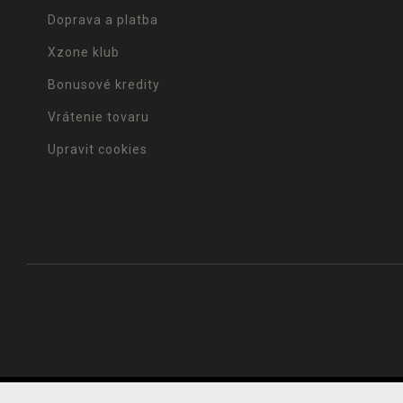
Doprava a platba
Xzone klub
Bonusové kredity
Vrátenie tovaru
Upravit cookies