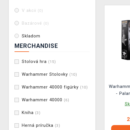
V akcii
(0)
Bazárové
(0)
Skladom
MERCHANDISE
Stolová hra
(15)
Warhammer Stolovky
(10)
Warhamm
Warhammer 40000 figúrky
(10)
- Pala
Warhammer 40000
(6)
Weapon
Sk
Kniha
(3)
2
Herná príručka
(3)