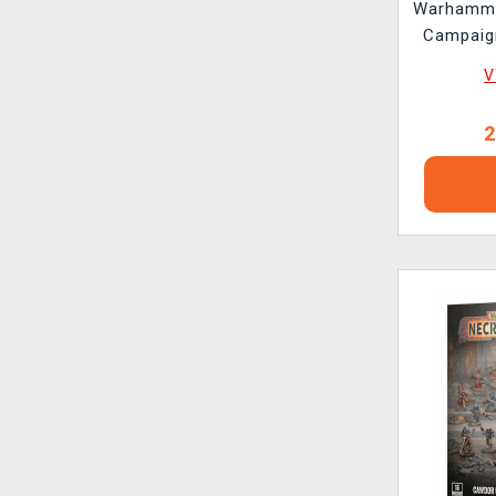
Warhamme
Campaig
V
2