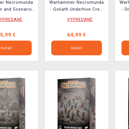
r Necromunda:
Warhammer Necromunda
War
n and Scenario
- Goliath Underhive Crew
- O
Cards
(16 figúrok)
YPREDANÉ
VYPREDANÉ
5,99 €
64,99 €
Detail
Detail