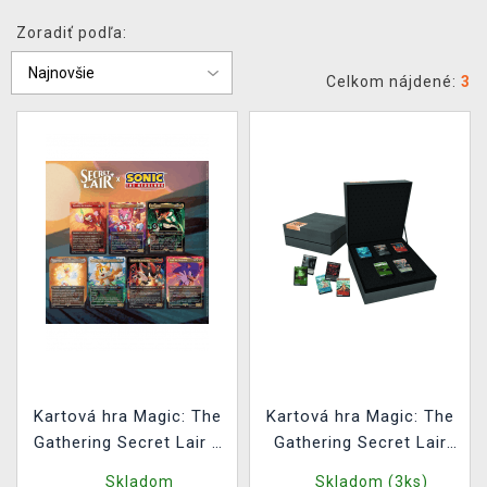
XZONE KLUB
Zoradiť podľa:
Celkom nájdené:
3
Kartová hra Magic: The
Kartová hra Magic: The
Gathering Secret Lair x
Gathering Secret Lair
Sonic: Friends & Foes
Ultimate Edition 2 -
Skladom
Skladom (3ks)