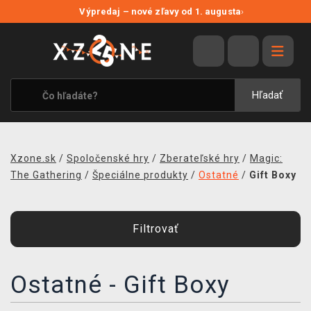
NOVÉ ZĽAVY
Výpredaj – nové zľavy od 1. augusta
›
VÝPREDAJ
VIDEOHRY
XZONE ORIGINALS
Hľadať
TEMATIKY
OBLEČENIE A DOPLNKY
Xzone.sk
/
Spoločenské hry
/
Zberateľské hry
/
Magic:
MERCHANDISE
The Gathering
/
Špeciálne produkty
/
Ostatné
/
Gift Boxy
SPOLOČENSKÉ HRY
Filtrovať
BLOG
KONTAKT
Ostatné - Gift Boxy
DOPRAVA