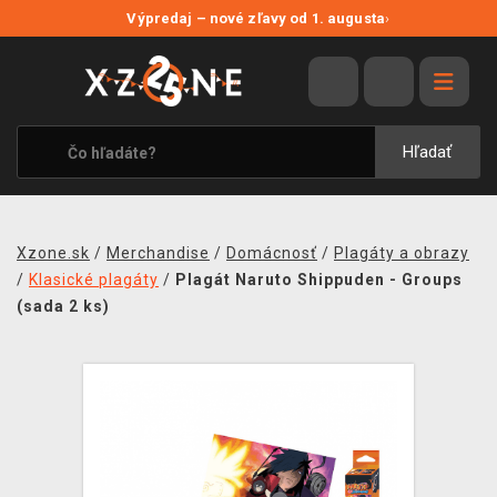
NOVÉ ZĽAVY
Výpredaj – nové zľavy od 1. augusta
›
VÝPREDAJ
VIDEOHRY
XZONE ORIGINALS
Hľadať
TEMATIKY
OBLEČENIE A DOPLNKY
Xzone.sk
/
Merchandise
/
Domácnosť
/
Plagáty a obrazy
MERCHANDISE
/
Klasické plagáty
/
Plagát Naruto Shippuden - Groups
(sada 2 ks)
SPOLOČENSKÉ HRY
BLOG
KONTAKT
DOPRAVA