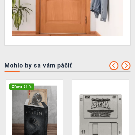
Mohlo by sa vám páčiť
Zľava 21 %