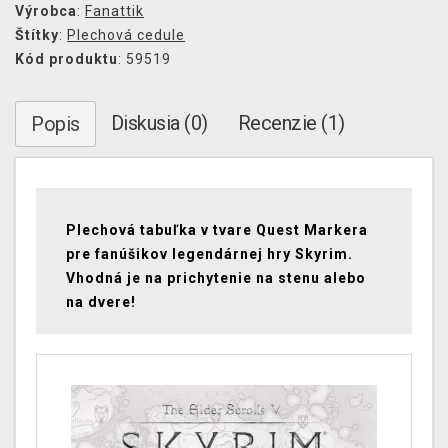
Výrobca
:
Fanattik
Štítky
:
Plechová cedule
Kód produktu
: 59519
Diskusia (0)
Recenzie (1)
Popis
Plechová tabuľka v tvare Quest Markera
pre fanúšikov legendárnej hry Skyrim.
Vhodná je na prichytenie na stenu alebo
na dvere!