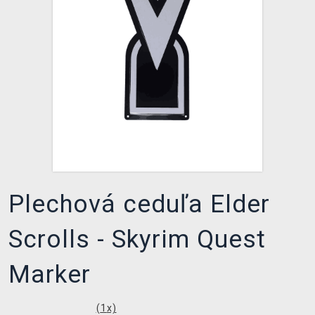
XZONE KLUB
Plechová ceduľa Elder
Scrolls - Skyrim Quest
Marker
(
1
x)