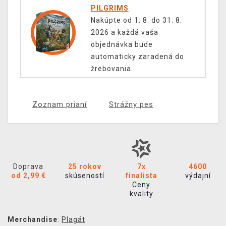
PILGRIMS
Nakúpte od 1. 8. do 31. 8.
2026 a každá vaša
objednávka bude
automaticky zaradená do
žrebovania.
Zoznam prianí
Strážny pes
Doprava
25 rokov
7x
4600
od 2,99 €
skúseností
finalista
výdajní
Ceny
kvality
Merchandise
:
Plagát