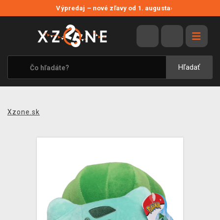
NOVÉ ZĽAVY
Výpredaj – nové zľavy od 1. augusta
›
VÝPREDAJ
VIDEOHRY
XZONE ORIGINALS
Hľadať
TEMATIKY
OBLEČENIE A DOPLNKY
Xzone.sk
MERCHANDISE
SPOLOČENSKÉ HRY
BLOG
KONTAKT
DOPRAVA