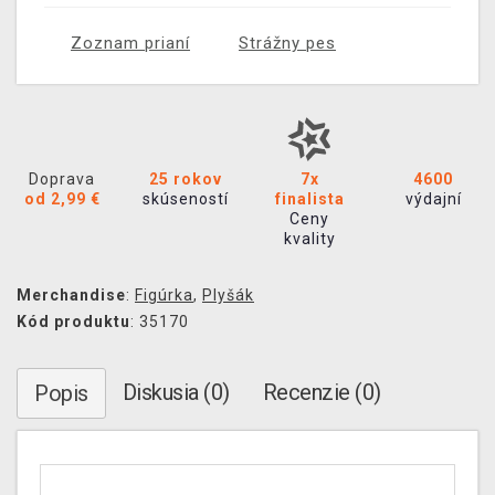
Zoznam prianí
Strážny pes
Doprava
25 rokov
7x
4600
od 2,99 €
skúseností
finalista
výdajní
Ceny
kvality
Merchandise
:
Figúrka
,
Plyšák
Kód produktu
: 35170
Diskusia (0)
Recenzie (0)
Popis