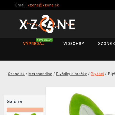
Email:
xzone@xzone.sk
NOVÉ ZĽAVY
VÝPREDAJ
VIDEOHRY
XZONE 
Xzone.sk
/
Merchandise
/
Plyšáky a hračky
/
Plyšáci
/
Ply
Galéria