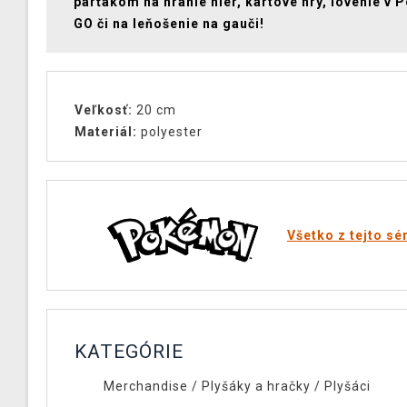
parťákom na hranie hier, kartové hry, lovenie v
GO či na leňošenie na gauči!
Veľkosť:
20 cm
Materiál:
polyester
Všetko z tejto sé
KATEGÓRIE
Merchandise
/
Plyšáky a hračky
/
Plyšáci