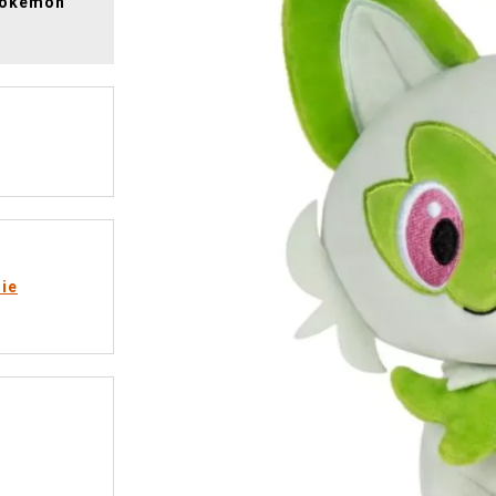
 Pokémon
rie