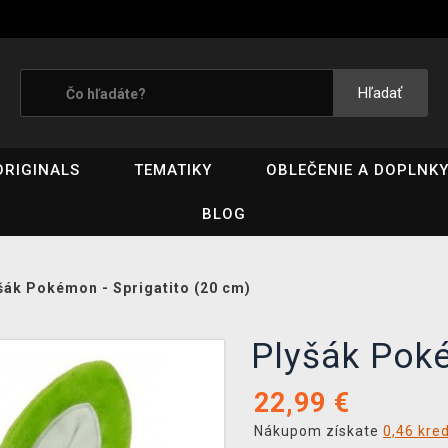
Hľadať
ORIGINALS
TEMATIKY
OBLEČENIE A DOPLNK
BLOG
šák Pokémon - Sprigatito (20 cm)
Plyšák Poké
22,99
€
Nákupom získate
0,46 kre