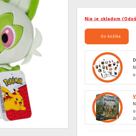
Nie je skladom (Odo
Do košíka
D
N
s
V
N
o
ž