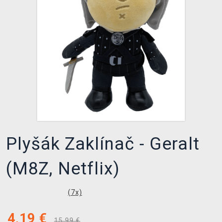
XZONE KLUB
Plyšák Zaklínač - Geralt
(M8Z, Netflix)
(
7
x)
4,19
€
15,99 €