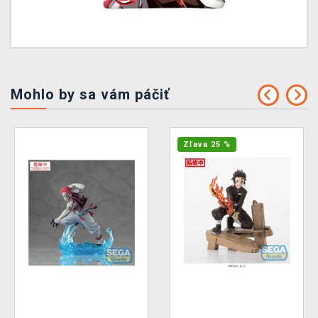
Mohlo by sa vám páčiť
Zľava 25 %