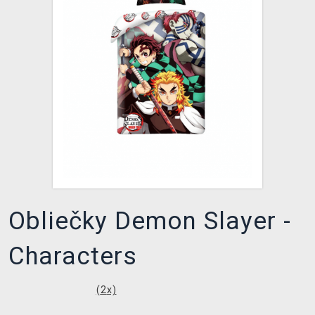
XZONE KLUB
Obliečky Demon Slayer -
Characters
(
2
x)