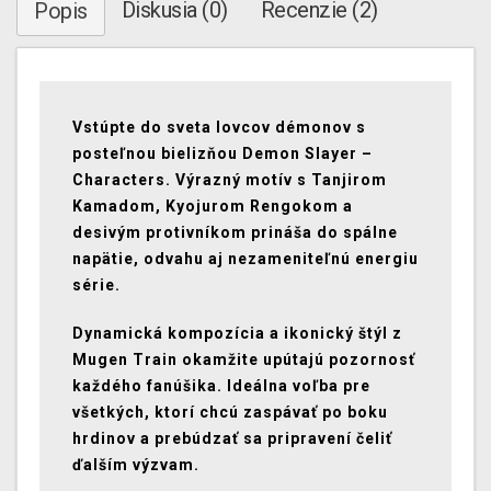
Diskusia (0)
Recenzie (2)
Popis
Vstúpte do sveta lovcov démonov s
posteľnou bielizňou Demon Slayer –
Characters. Výrazný motív s Tanjirom
Kamadom, Kyojurom Rengokom a
desivým protivníkom prináša do spálne
napätie, odvahu aj nezameniteľnú energiu
série.
Dynamická kompozícia a ikonický štýl z
Mugen Train okamžite upútajú pozornosť
každého fanúšika. Ideálna voľba pre
všetkých, ktorí chcú zaspávať po boku
hrdinov a prebúdzať sa pripravení čeliť
ďalším výzvam.