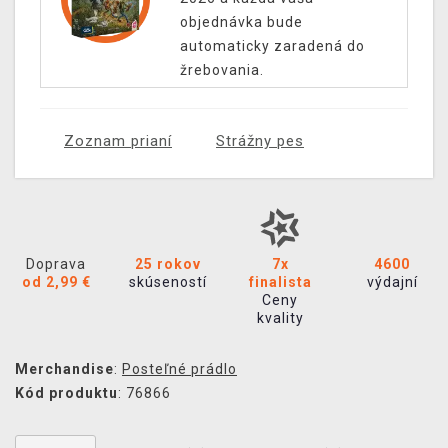
objednávka bude
automaticky zaradená do
žrebovania.
Zoznam prianí
Strážny pes
Doprava
25 rokov
7x
4600
od 2,99 €
skúseností
finalista
výdajní
Ceny
kvality
Merchandise
:
Posteľné prádlo
Kód produktu
: 76866