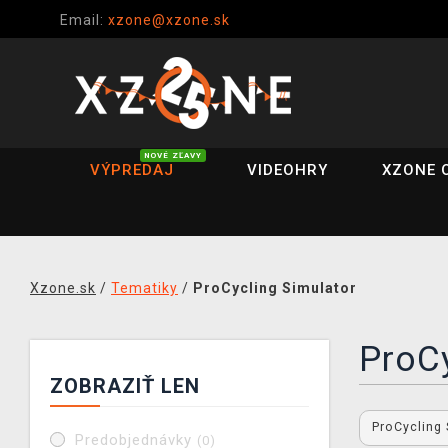
Email:
xzone@xzone.sk
NOVÉ ZĽAVY
VÝPREDAJ
VIDEOHRY
XZONE 
Xzone.sk
/
Tematiky
/
ProCycling Simulator
ProCy
ZOBRAZIŤ LEN
ProCycling
Predobjednávky
(0)