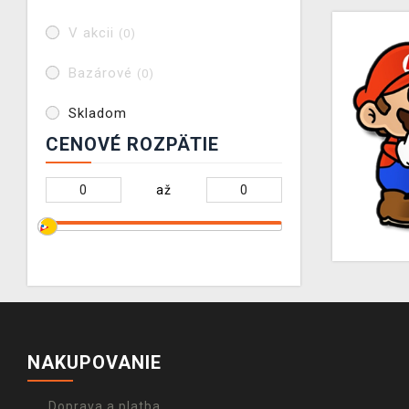
V akcii
(0)
Bazárové
(0)
Skladom
CENOVÉ ROZPÄTIE
až
NAKUPOVANIE
Doprava a platba