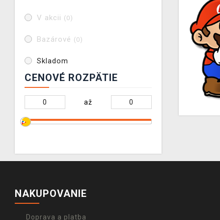
V akcii
(0)
Bazárové
(0)
Skladom
CENOVÉ ROZPÄTIE
až
NAKUPOVANIE
Doprava a platba