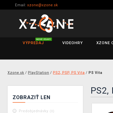
Email:
xzone@xzone.sk
NOVÉ ZĽAVY
VÝPREDAJ
VIDEOHRY
XZONE 
Xzone.sk
/
PlayStation
/
PS2, PSP, PS Vita
/
PS Vita
PS2, 
ZOBRAZIŤ LEN
Predobjednávky
(0)