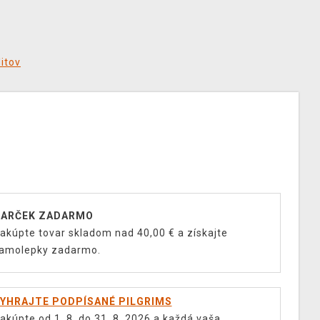
ditov
ARČEK ZADARMO
akúpte tovar skladom nad 40,00 € a získajte
amolepky zadarmo.
YHRAJTE PODPÍSANÉ PILGRIMS
akúpte od 1. 8. do 31. 8. 2026 a každá vaša