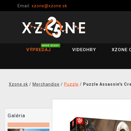
Email:
xzone@xzone.sk
NOVÉ ZĽAVY
VÝPREDAJ
VIDEOHRY
XZONE 
Xzone.sk
/
Merchandise
/
Puzzle
/
Puzzle Assassin's Cr
Galéria