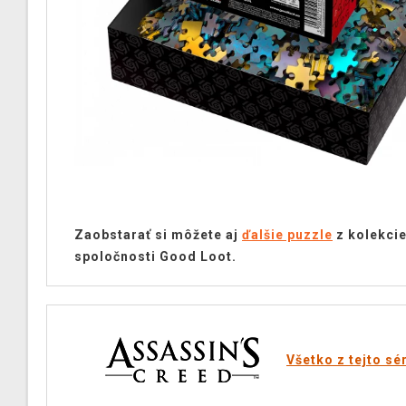
Zaobstarať si môžete aj
ďalšie puzzle
z kolekci
spoločnosti Good Loot.
Všetko z tejto sé