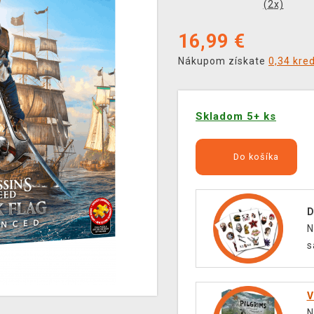
(
2
x)
16,99
€
Nákupom získate
0,34 kre
Skladom 5+ ks
Do košíka
D
N
s
V
N