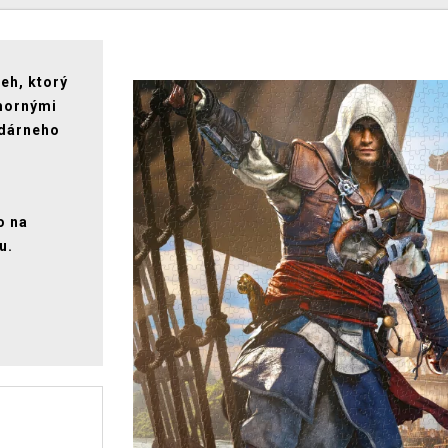
beh, ktorý
ámornými
ndárneho
o
o na
u.