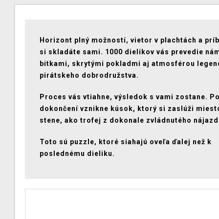
Horizont plný možností, vietor v plachtách a prí
si skladáte sami. 1000 dielikov vás prevedie n
bitkami, skrytými pokladmi aj atmosférou lege
pirátskeho dobrodružstva.
Proces vás vtiahne, výsledok s vami zostane. P
dokončení vznikne kúsok, ktorý si zaslúži miest
stene, ako trofej z dokonale zvládnutého nájazd
Toto sú puzzle, ktoré siahajú oveľa ďalej než k
poslednému dieliku.