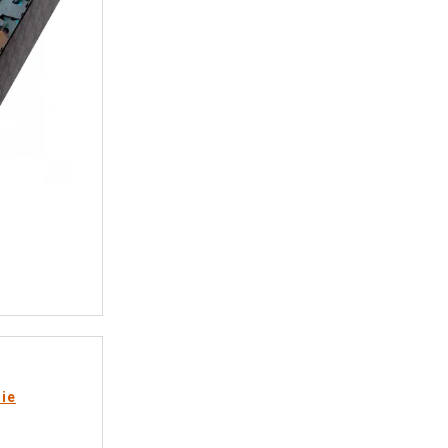
e
rie