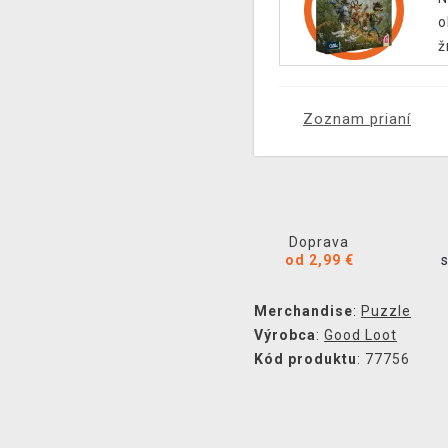
o
ž
Zoznam prianí
Doprava
od 2,99 €
Merchandise
:
Puzzle
Výrobca
:
Good Loot
Kód produktu
: 77756