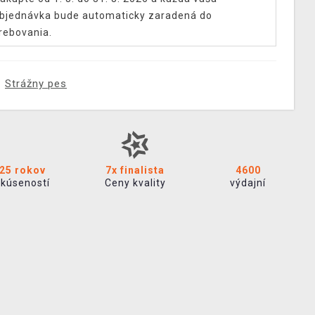
bjednávka bude automaticky zaradená do
rebovania.
Strážny pes
25 rokov
7x finalista
4600
skúseností
Ceny kvality
výdajní