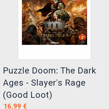
XZONE KLUB
Puzzle Doom: The Dark
Ages - Slayer's Rage
(Good Loot)
16,99
€