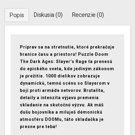
Diskusia (0)
Recenzie (0)
Popis
Priprav sa na stretnutie, ktoré prekračuje
hranice času a priestoru! Puzzle Doom
The Dark Ages: Slayer’s Rage ťa prenesú
do epického sveta, kde jediným zákonom
je prežitie. 1000 dielikov zobrazuje
dynamickú, temnú scénu so Slayerom v
boji proti armáde netvorov. Brutalita,
detaily a intenzita výjavu premenia
skladanie na skutočnú výzvu. Ak máš
dušu bojovníka a miluješ démonickú
atmosféru DOOMu, táto skladačka je
presne pre teba!