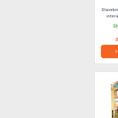
Stavebn
inter
(
Sk
3
D