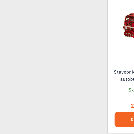
Stavebni
autob
Sk
2
D