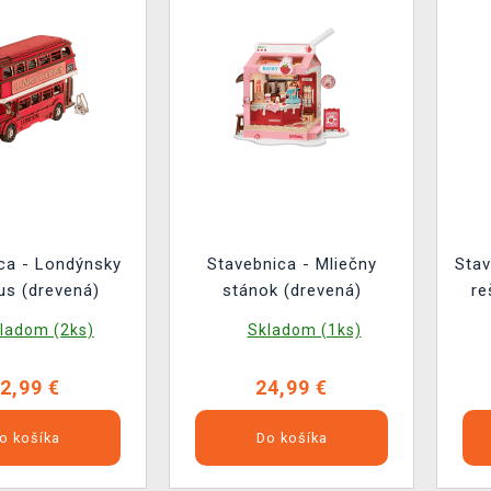
ca - Londýnsky
Stavebnica - Mliečny
Stav
us (drevená)
stánok (drevená)
re
ladom (2ks)
Skladom (1ks)
2,99 €
24,99 €
o košíka
Do košíka