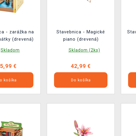
ca - zarážka na
Stavebnica - Magické
Sta
nátky (drevená)
piano (drevená)
Skladom
Skladom (2ks)
5,99 €
42,99 €
o košíka
Do košíka