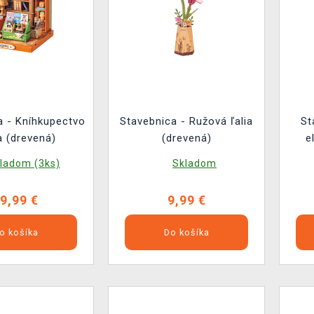
a - Kníhkupectvo
Stavebnica - Ružová ľalia
St
 (drevená)
(drevená)
e
ladom (3ks)
Skladom
9,99 €
9,99 €
o košíka
Do košíka