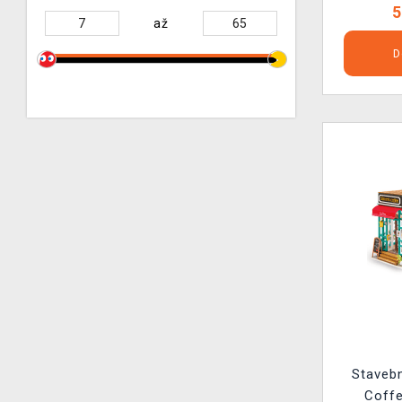
5
až
D
Stavebn
Coffe