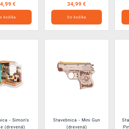
4,99 €
34,99 €
o košíka
Do košíka
ica - Simon's
Stavebnica - Mini Gun
Sta
e (drevená)
(drevená)
Pi