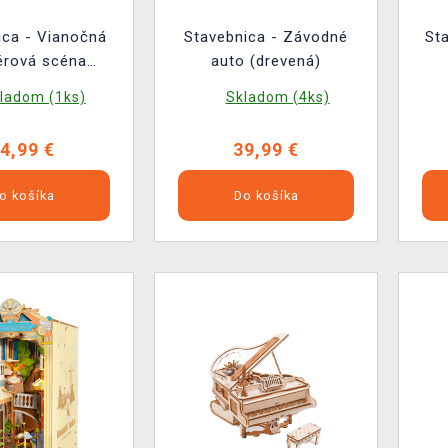
ica - Vianočná
Stavebnica - Závodné
St
iérová scéna
auto (drevená)
drevená)
ladom (1ks)
Skladom (4ks)
4,99 €
39,99 €
o košíka
Do košíka