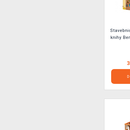
Stavebni
knihy Be
3
D