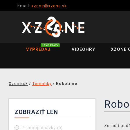
Email:
xzone@xzone.sk
NOVÉ ZĽAVY
VÝPREDAJ
VIDEOHRY
XZONE 
Xzone.sk
/
Tematiky
/
Robotime
Robo
ZOBRAZIŤ LEN
Zoradiť podľ
Predobjednávky
(0)