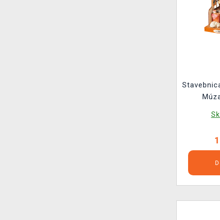
Stavebnic
Múza
Sk
1
D