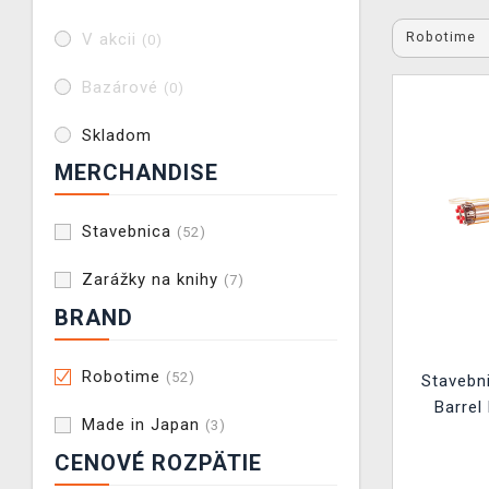
Robotime
V akcii
(0)
Bazárové
(0)
Skladom
MERCHANDISE
Stavebnica
(52)
Zarážky na knihy
(7)
BRAND
Robotime
(52)
Stavebni
Barrel
Made in Japan
(3)
(
CENOVÉ ROZPÄTIE