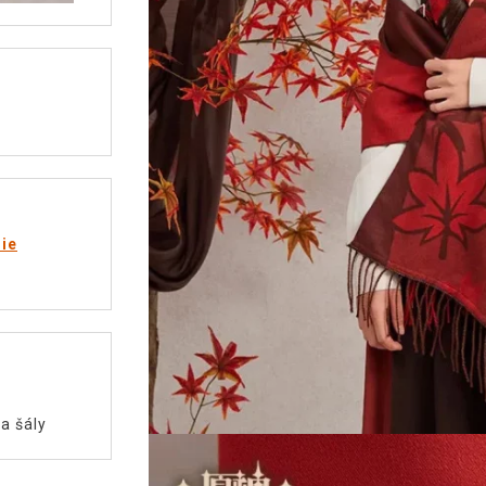
rie
a šály