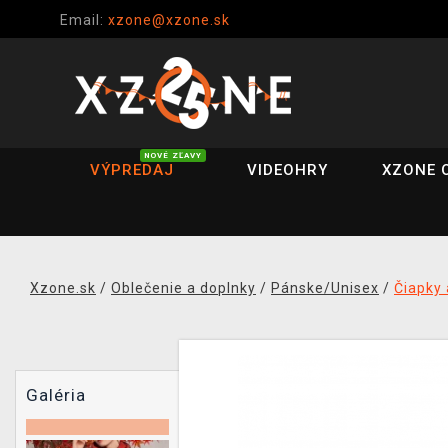
Email:
xzone@xzone.sk
NOVÉ ZĽAVY
VÝPREDAJ
VIDEOHRY
XZONE 
Xzone.sk
/
Oblečenie a doplnky
/
Pánske/Unisex
/
Čiapky 
Galéria