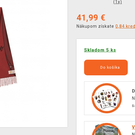
(
1
x)
41,99
€
Nákupom získate
0,84 kre
Skladom 5 ks
Do košíka
D
N
s
V
N