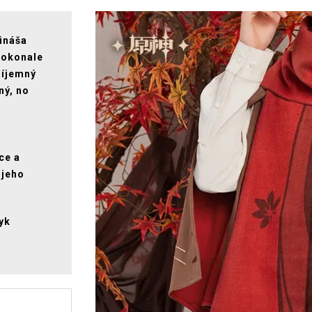
ináša
 dokonale
ríjemný
ný, no
ce a
 jeho
yk