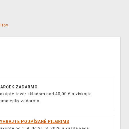
ditov
ARČEK ZADARMO
akúpte tovar skladom nad 40,00 € a získajte
amolepky zadarmo.
YHRAJTE PODPÍSANÉ PILGRIMS
akúpte od 1. 8. do 31. 8. 2026 a každá vaša