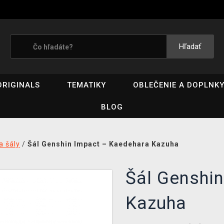
Hľadať
ORIGINALS
TEMATIKY
OBLEČENIE A DOPLNK
BLOG
a šály
/
Šál Genshin Impact – Kaedehara Kazuha
Šál Genshi
Kazuha