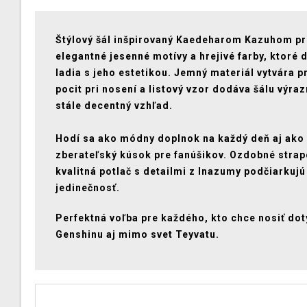
Štýlový šál inšpirovaný Kaedeharom Kazuhom pr
elegantné jesenné motívy a hrejivé farby, ktoré
ladia s jeho estetikou. Jemný materiál vytvára p
pocit pri nosení a listový vzor dodáva šálu výraz
stále decentný vzhľad.
Hodí sa ako módny doplnok na každý deň aj ako
zberateľský kúsok pre fanúšikov. Ozdobné strap
kvalitná potlač s detailmi z Inazumy podčiarkujú
jedinečnosť.
Perfektná voľba pre každého, kto chce nosiť dot
Genshinu aj mimo svet Teyvatu.