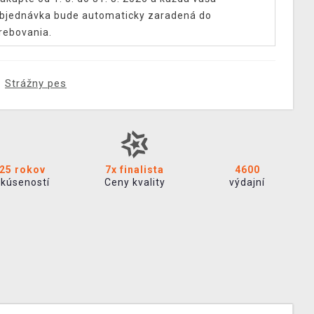
bjednávka bude automaticky zaradená do
rebovania.
Strážny pes
25 rokov
7x finalista
4600
skúseností
Ceny kvality
výdajní