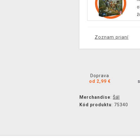
o
ž
Zoznam prianí
Doprava
od 2,99 €
Merchandise
:
Šál
Kód produktu
: 75340