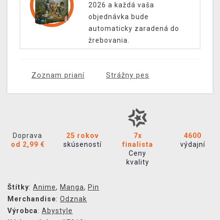
2026 a každá vaša
objednávka bude
automaticky zaradená do
žrebovania.
Zoznam prianí
Strážny pes
Doprava
25 rokov
7x
4600
od 2,99 €
skúseností
finalista
výdajní
Ceny
kvality
Štítky
:
Anime
,
Manga
,
Pin
Merchandise
:
Odznak
Výrobca
:
Abystyle