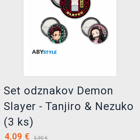
XZONE KLUB
Set odznakov Demon
Slayer - Tanjiro & Nezuko
(3 ks)
4,09
€
5,90 €