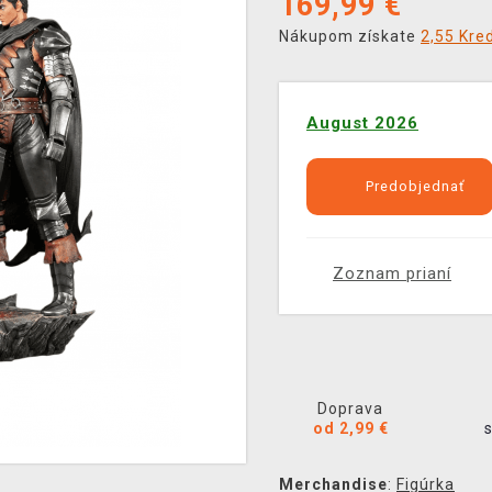
169,99
€
Nákupom získate
2,55 Kred
August 2026
Predobjednať
Zoznam prianí
Doprava
od 2,99 €
Merchandise
:
Figúrka