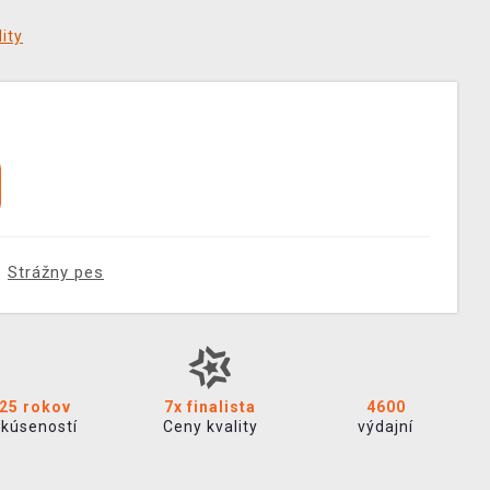
ity
Strážny pes
25 rokov
7x finalista
4600
skúseností
Ceny kvality
výdajní