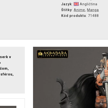
Jazyk
:
Angličtina
Štítky
:
Anime
,
Manga
Kód produktu
: 71488
serk v
o
ečom,
sférou,