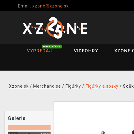
Email:
xzone@xzone.sk
NOVÉ ZĽAVY
VÝPREDAJ
VIDEOHRY
XZONE 
Xzone.sk
/
Merchandise
/
Figúrky
/
Figúrky a sošky
/
Sošk
Galéria