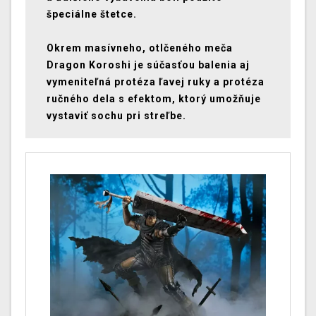
špeciálne štetce.
Okrem masívneho, otlčeného meča
Dragon Koroshi je súčasťou balenia aj
vymeniteľná protéza ľavej ruky a protéza
ručného dela s efektom, ktorý umožňuje
vystaviť sochu pri streľbe.