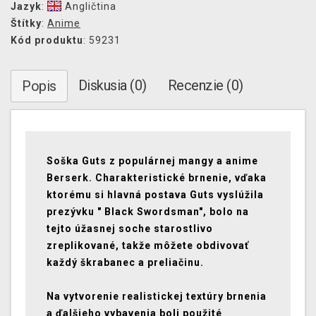
Jazyk
:
Angličtina
Štítky
:
Anime
Kód produktu
: 59231
Diskusia (0)
Recenzie (0)
Popis
Soška Guts z populárnej mangy a anime
Berserk. Charakteristické brnenie, vďaka
ktorému si hlavná postava Guts vyslúžila
prezývku " Black Swordsman", bolo na
tejto úžasnej soche starostlivo
zreplikované, takže môžete obdivovať
každý škrabanec a preliačinu.
Na vytvorenie realistickej textúry brnenia
a ďalšieho vybavenia boli použité