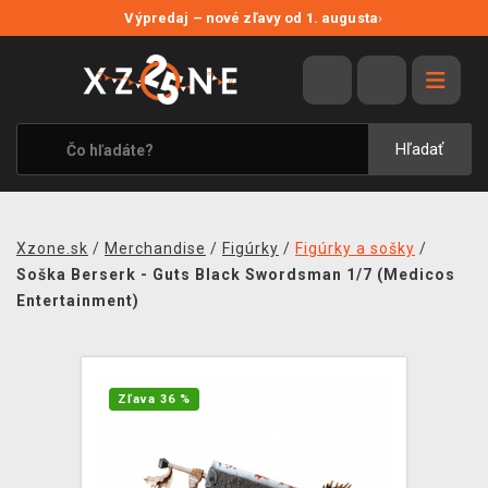
NOVÉ ZĽAVY
Výpredaj – nové zľavy od 1. augusta
›
VÝPREDAJ
VIDEOHRY
XZONE ORIGINALS
Hľadať
TEMATIKY
OBLEČENIE A DOPLNKY
Xzone.sk
/
Merchandise
/
Figúrky
/
Figúrky a sošky
/
MERCHANDISE
Soška Berserk - Guts Black Swordsman 1/7 (Medicos
Entertainment)
SPOLOČENSKÉ HRY
BLOG
Zľava 36 %
KONTAKT
DOPRAVA