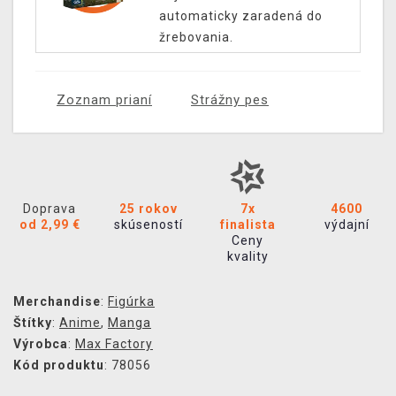
automaticky zaradená do
žrebovania.
Zoznam prianí
Strážny pes
Doprava
25 rokov
7x
4600
od 2,99 €
skúseností
finalista
výdajní
Ceny
kvality
Merchandise
:
Figúrka
Štítky
:
Anime
,
Manga
Výrobca
:
Max Factory
Kód produktu
: 78056