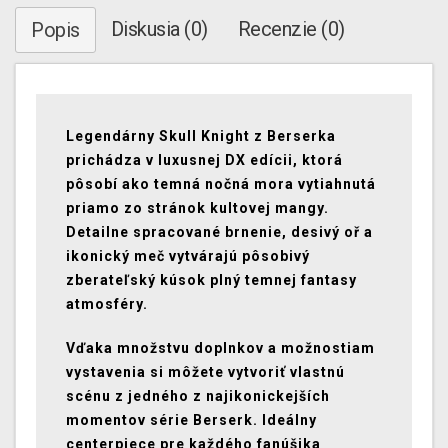
Diskusia (0)
Recenzie (0)
Popis
Legendárny Skull Knight z Berserka
prichádza v luxusnej DX edícii, ktorá
pôsobí ako temná nočná mora vytiahnutá
priamo zo stránok kultovej mangy.
Detailne spracované brnenie, desivý oř a
ikonický meč vytvárajú pôsobivý
zberateľský kúsok plný temnej fantasy
atmosféry.
Vďaka množstvu doplnkov a možnostiam
vystavenia si môžete vytvoriť vlastnú
scénu z jedného z najikonickejších
momentov série Berserk. Ideálny
centerpiece pre každého fanúšika