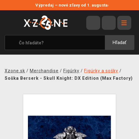
NOVÉ ZĽAVY
Výpredaj – nové zľavy od 1. augusta
›
VÝPREDAJ
VIDEOHRY
XZONE ORIGINALS
Hľadať
TEMATIKY
OBLEČENIE A DOPLNKY
Xzone.sk
/
Merchandise
/
Figúrky
/
Figúrky a sošky
/
MERCHANDISE
Soška Berserk - Skull Knight: DX Edition (Max Factory)
SPOLOČENSKÉ HRY
BLOG
KONTAKT
DOPRAVA