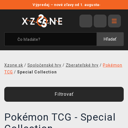
NOVÉ ZĽAVY
Výpredaj – nové zľavy od 1. augusta
›
VÝPREDAJ
VIDEOHRY
XZONE ORIGINALS
Hľadať
TEMATIKY
OBLEČENIE A DOPLNKY
Xzone.sk
/
Spoločenské hry
/
Zberateľské hry
/
Pokémon
MERCHANDISE
TCG
/
Special Collection
SPOLOČENSKÉ HRY
Filtrovať
BLOG
KONTAKT
Pokémon TCG - Special
DOPRAVA