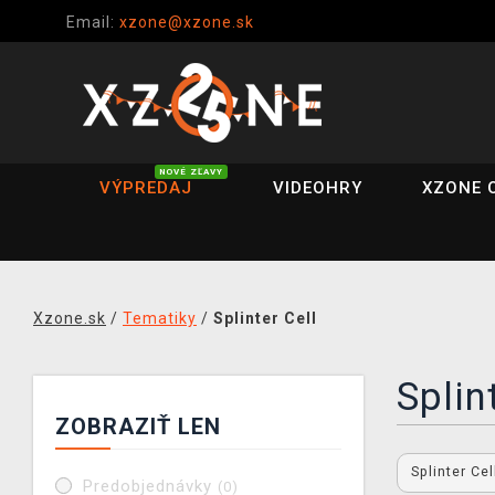
Email:
xzone@xzone.sk
NOVÉ ZĽAVY
VÝPREDAJ
VIDEOHRY
XZONE 
Xzone.sk
/
Tematiky
/
Splinter Cell
Splin
ZOBRAZIŤ LEN
Splinter Ce
Predobjednávky
(0)