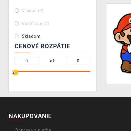
V akcii
(0)
Bazárové
(0)
Skladom
CENOVÉ ROZPÄTIE
až
NAKUPOVANIE
Doprava a platba