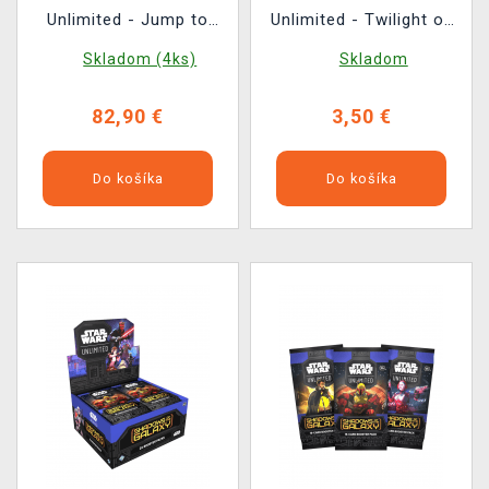
Unlimited - Jump to
Unlimited - Twilight of
Lightspeed Booster Box
the Republic Booster
Skladom (4ks)
Skladom
(24 boosterov)
(16 kariet)
82,90 €
3,50 €
Do košíka
Do košíka