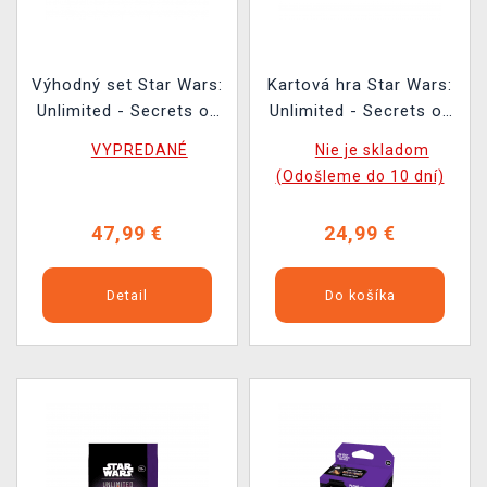
Výhodný set Star Wars:
Kartová hra Star Wars:
Unlimited - Secrets of
Unlimited - Secrets of
Power Spotlight Deck
Power Spotlight Deck
VYPREDANÉ
Nie je skladom
(Chancellor Palpatine) +
(Chancellor Palpatine)
(Odošleme do 10 dní)
Spotlight Deck (Padmé
Amidala)
47,99 €
24,99 €
Detail
Do košíka