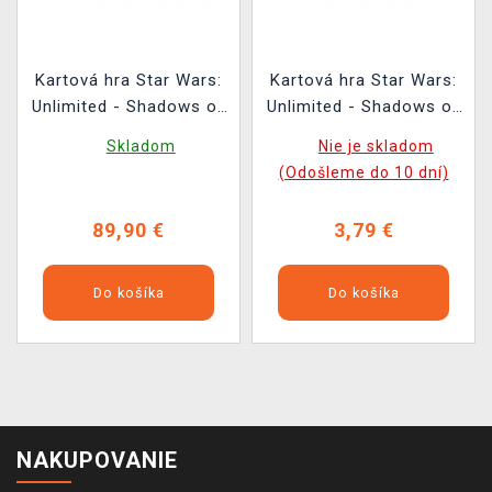
Kartová hra Star Wars:
Kartová hra Star Wars:
Unlimited - Shadows of
Unlimited - Shadows of
the Galaxy Booster Box
the Galaxy Booster (16
Skladom
Nie je skladom
(24 boosterů)
kariet)
(Odošleme do 10 dní)
89,90 €
3,79 €
Do košíka
Do košíka
NAKUPOVANIE