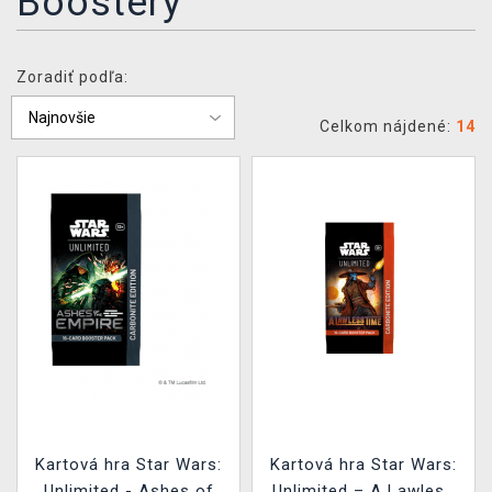
Boostery
XZONE KLUB
Zoradiť podľa:
Celkom nájdené:
14
Kartová hra Star Wars:
Kartová hra Star Wars:
Unlimited - Ashes of
Unlimited – A Lawless