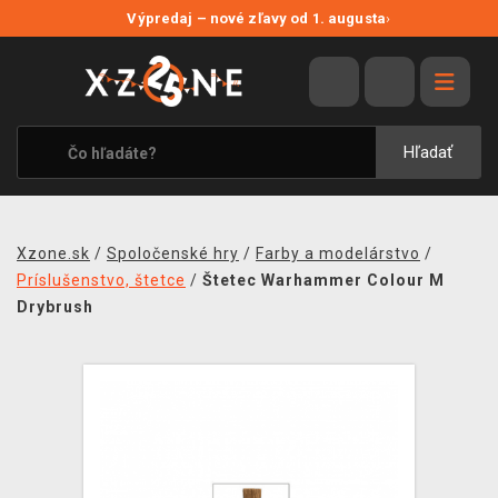
NOVÉ ZĽAVY
Výpredaj – nové zľavy od 1. augusta
›
VÝPREDAJ
VIDEOHRY
XZONE ORIGINALS
Hľadať
TEMATIKY
OBLEČENIE A DOPLNKY
Xzone.sk
/
Spoločenské hry
/
Farby a modelárstvo
/
MERCHANDISE
Príslušenstvo, štetce
/
Štetec Warhammer Colour M
Drybrush
SPOLOČENSKÉ HRY
BLOG
KONTAKT
DOPRAVA