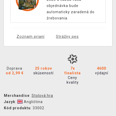
objednávka bude
automaticky zaradená do
žrebovania.
Zoznam prianí
Strážny pes
Doprava
25 rokov
7x
4600
od 2,99 €
skúseností
finalista
výdajní
Ceny
kvality
Merchandise
:
Stolová hra
Jazyk
:
Angličtina
Kód produktu
: 33002