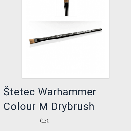
XZONE KLUB
Štetec Warhammer
Colour M Drybrush
(
1
x)