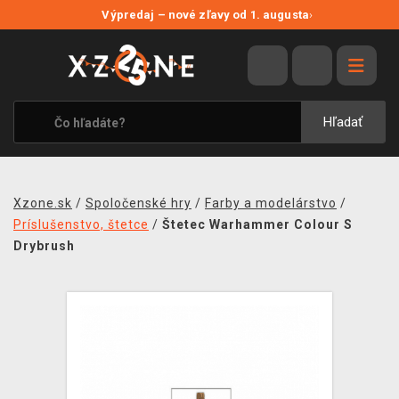
NOVÉ ZĽAVY
Výpredaj – nové zľavy od 1. augusta
›
VÝPREDAJ
VIDEOHRY
XZONE ORIGINALS
Hľadať
TEMATIKY
OBLEČENIE A DOPLNKY
Xzone.sk
/
Spoločenské hry
/
Farby a modelárstvo
/
MERCHANDISE
Príslušenstvo, štetce
/
Štetec Warhammer Colour S
Drybrush
SPOLOČENSKÉ HRY
BLOG
KONTAKT
DOPRAVA