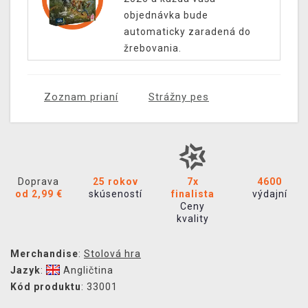
objednávka bude
automaticky zaradená do
žrebovania.
Zoznam prianí
Strážny pes
Doprava
25 rokov
7x
4600
od 2,99 €
skúseností
finalista
výdajní
Ceny
kvality
Merchandise
:
Stolová hra
Jazyk
:
Angličtina
Kód produktu
: 33001