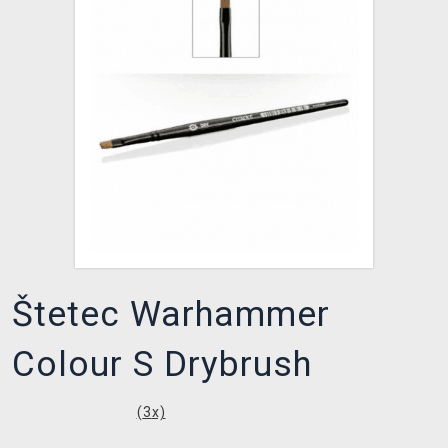
XZONE KLUB
Štetec Warhammer
Colour S Drybrush
(
3
x)