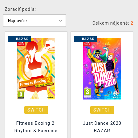
XZONE KLUB
Zoradiť podľa:
Celkom nájdené:
2
BAZÁR
BAZÁR
SWITCH
SWITCH
Fitness Boxing 2:
Just Dance 2020
Rhythm & Exercise
BAZAR