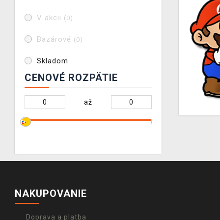
V akcii
(0)
Bazárové
(0)
Skladom
CENOVÉ ROZPÄTIE
až
NAKUPOVANIE
Doprava a platba