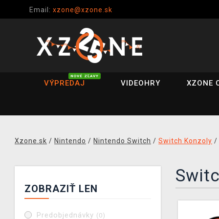
Email:
xzone@xzone.sk
NOVÉ ZĽAVY
VÝPREDAJ
VIDEOHRY
XZONE 
Xzone.sk
/
Nintendo
/
Nintendo Switch
/
Switch Konzoly
Switc
ZOBRAZIŤ LEN
Predobjednávky
(0)