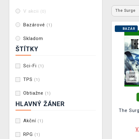
The Surge
V akcii
(0)
Bazárové
(1)
BAZÁR
Skladom
ŠTÍTKY
Sci-Fi
(1)
TPS
(1)
Obtiažne
(1)
HLAVNÝ ŽÁNER
The Sur
Akční
(1)
V
RPG
(1)