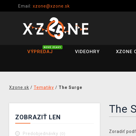
Email:
xzone@xzone.sk
NOVÉ ZĽAVY
VÝPREDAJ
VIDEOHRY
XZONE 
Xzone.sk
/
Tematiky
/
The Surge
The 
ZOBRAZIŤ LEN
Zoradiť podľ
Predobjednávky
(0)