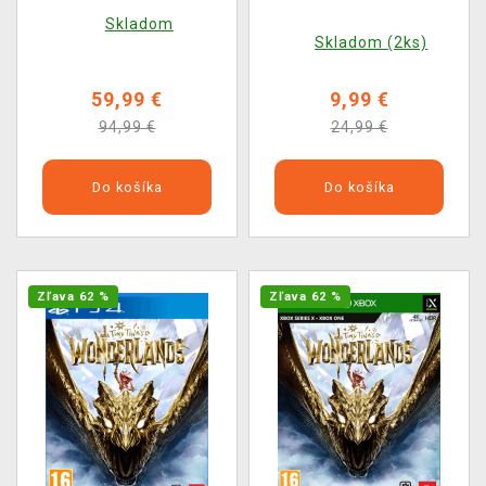
Bunker (Dark Horse)
Skladom
Skladom (2ks)
59,99 €
9,99 €
94,99 €
24,99 €
Do košíka
Do košíka
Zľava 62 %
Zľava 62 %