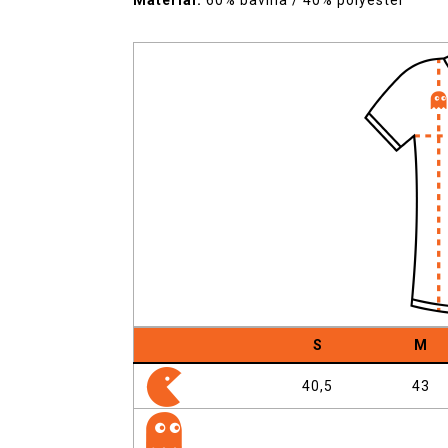
Materiál:
60% bavlna / 40% polyester
S
M
40,5
43