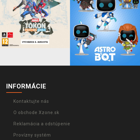
INFORMÁCIE
Kontaktujte nás
O obchode Xzone.sk
Reklamácia a odstúpenie
Provízny systém