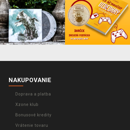
NAKUPOVANIE
Doprava a platba
Xzone klub
Bonusové kredity
Vrátenie tovaru