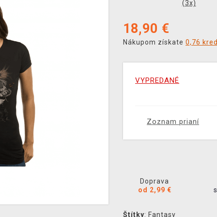
(
3
x)
18,90
€
Nákupom získate
0,76 kre
VYPREDANÉ
Zoznam prianí
Doprava
od 2,99 €
Štítky
:
Fantasy