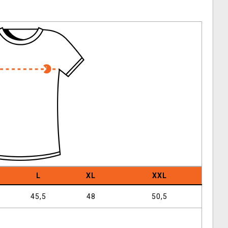
L
XL
XXL
45,5
48
50,5