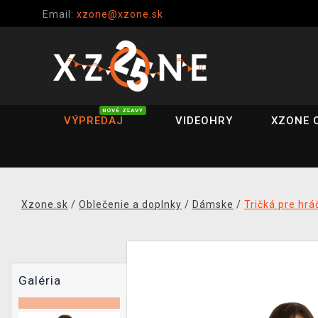
Email:
xzone@xzone.sk
NOVÉ ZĽAVY
VÝPREDAJ
VIDEOHRY
XZONE 
Xzone.sk
/
Oblečenie a doplnky
/
Dámske
/
Tričká pre hrá
Galéria