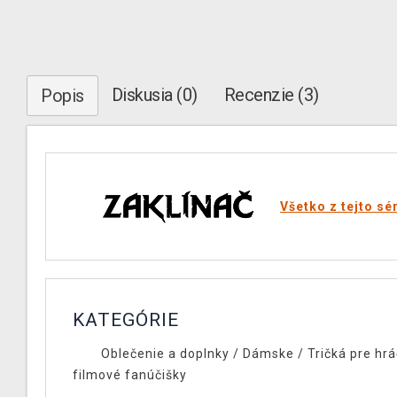
Diskusia (0)
Recenzie (3)
Popis
Všetko z tejto sé
KATEGÓRIE
Oblečenie a doplnky
/
Dámske
/
Tričká pre hrá
filmové fanúčišky