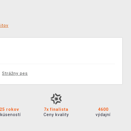
ditov
Strážny pes
25 rokov
7x finalista
4600
skúseností
Ceny kvality
výdajní