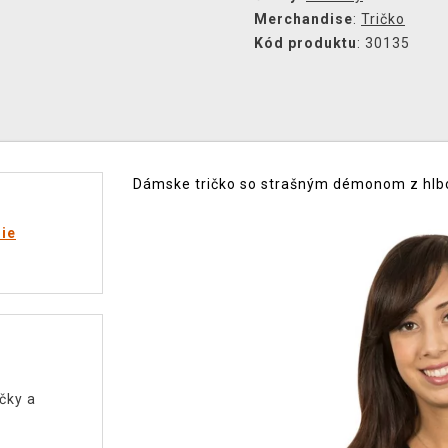
Merchandise
:
Tričko
Kód produktu
: 30135
Dámske tričko so strašným démonom z hlbok
rie
čky a