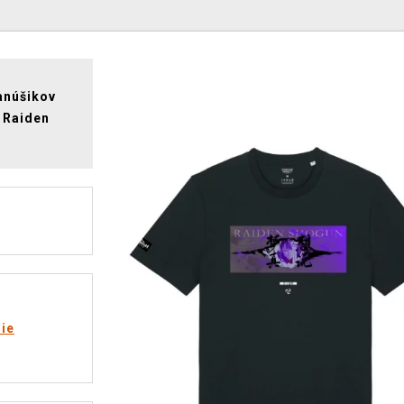
fanúšikov
a Raiden
rie