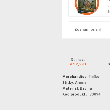
o
ž
Zoznam prianí
Doprava
od 2,99 €
Merchandise
:
Tričko
Štítky
:
Anime
Materiál
:
Bavlna
Kód produktu
: 70094