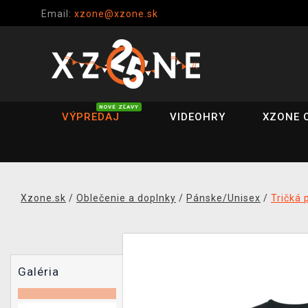
Email:
xzone@xzone.sk
NOVÉ ZĽAVY
VÝPREDAJ
VIDEOHRY
XZONE 
Xzone.sk
/
Oblečenie a doplnky
/
Pánske/Unisex
/
Tričká 
Galéria