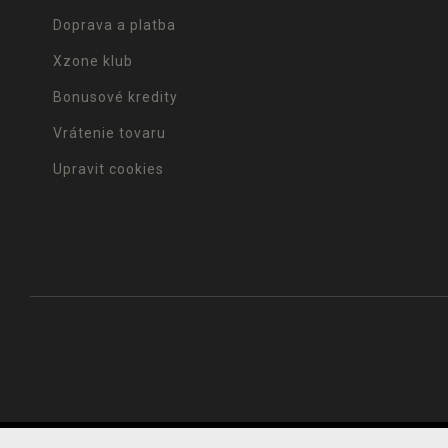
Doprava a platba
Xzone klub
Bonusové kredity
Vrátenie tovaru
Upravit cookies