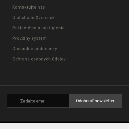
Kontaktujte nás
O obchode Xzone.sk
Reklamácia a odstúpenie
Provízny systém
Obchodné podmienky
Ochrana osobných údajov
Odoberať newsletter
© 2001 - 2026 Xzone.sk |
Upravit cookies
|
Naše obchody