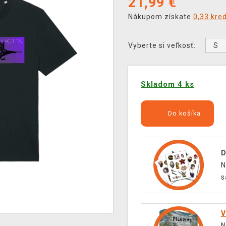
21,99
€
Nákupom získate
0,33 kre
S
Vyberte si veľkosť:
Skladom 4 ks
Do košíka
D
N
s
V
N