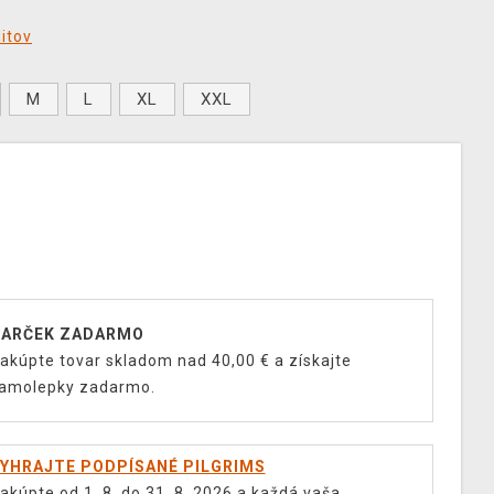
ditov
M
L
XL
XXL
ARČEK ZADARMO
akúpte tovar skladom nad 40,00 € a získajte
amolepky zadarmo.
YHRAJTE PODPÍSANÉ PILGRIMS
akúpte od 1. 8. do 31. 8. 2026 a každá vaša