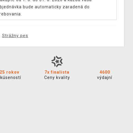
bjednávka bude automaticky zaradená do
rebovania.
Strážny pes
25 rokov
7x finalista
4600
skúseností
Ceny kvality
výdajní