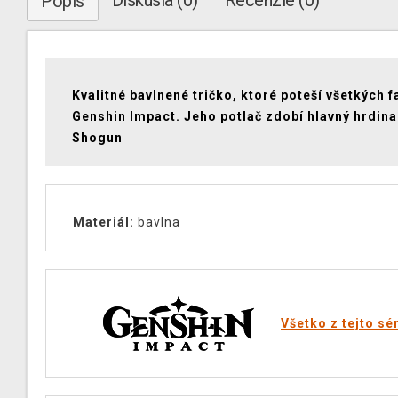
Diskusia (0)
Recenzie (0)
Popis
Kvalitné bavlnené tričko, ktoré poteší všetkých 
Genshin Impact. Jeho potlač zdobí hlavný hrdin
Shogun
Materiál:
bavlna
Všetko z tejto sé