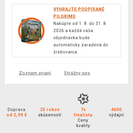
VYHRAJTE PODPÍSANÉ
PILGRIMS
Nakúpte od 1. 8. do 31. 8.
2026 a každá vaša
objednávka bude
automaticky zaradená do
žrebovania.
Zoznam prianí
Strážny pes
Doprava
25 rokov
7x
4600
od 2,99 €
skúseností
finalista
výdajní
Ceny
kvality