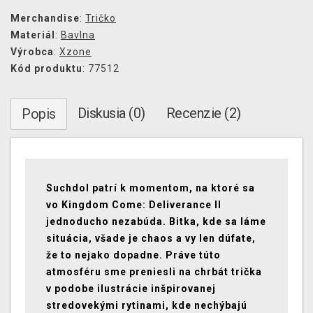
Merchandise
:
Tričko
Materiál
:
Bavlna
Výrobca
:
Xzone
Kód produktu
: 77512
Diskusia (0)
Recenzie (2)
Popis
Suchdol patrí k momentom, na ktoré sa
vo Kingdom Come: Deliverance II
jednoducho nezabúda. Bitka, kde sa láme
situácia, všade je chaos a vy len dúfate,
že to nejako dopadne. Práve túto
atmosféru sme preniesli na chrbát trička
v podobe ilustrácie inšpirovanej
stredovekými rytinami, kde nechýbajú