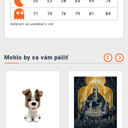
50
53
58
64
69
74
71
74
76
79
81
84
Veľkosti sú uvedené v cm.
Mohlo by sa vám páčiť