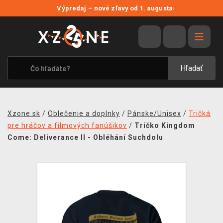
NOVÉ ZĽAVY
Výpredaj – nové zľavy od 1. augusta
›
VÝPREDAJ
VIDEOHRY
XZONE ORIGINALS
Hľadať
TEMATIKY
OBLEČENIE A DOPLNKY
Xzone.sk
/
Oblečenie a doplnky
/
Pánske/Unisex
/
Tričká
MERCHANDISE
pre hráčov a filmových fanúšikov
/
Tričko Kingdom
Come: Deliverance II - Obléhání Suchdolu
SPOLOČENSKÉ HRY
BLOG
KONTAKT
DOPRAVA