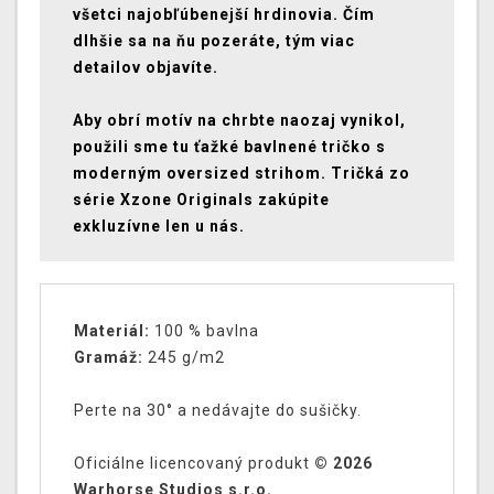
všetci najobľúbenejší hrdinovia. Čím
dlhšie sa na ňu pozeráte, tým viac
detailov objavíte.
Aby obrí motív na chrbte naozaj vynikol,
použili sme tu ťažké bavlnené tričko s
moderným oversized strihom. Tričká zo
série Xzone Originals zakúpite
exkluzívne len u nás.
Materiál:
100 % bavlna
Gramáž:
245 g/m2
Perte na 30° a nedávajte do sušičky.
Oficiálne licencovaný produkt
© 2026
Warhorse Studios s.r.o.