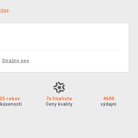
ditov
Strážny pes
25 rokov
7x finalista
4600
skúseností
Ceny kvality
výdajní