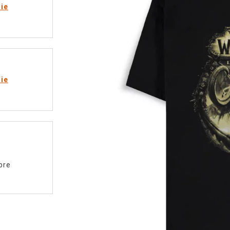
rie
rie
pre