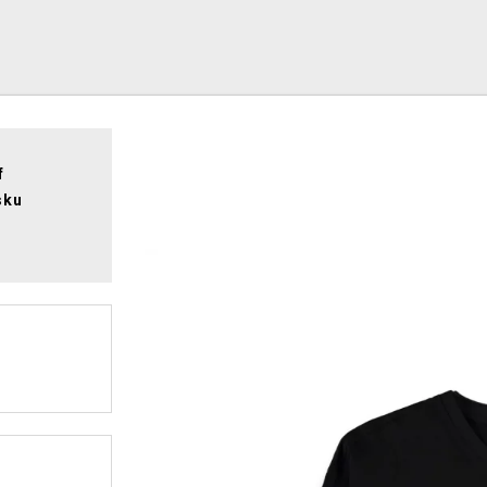
f
sku