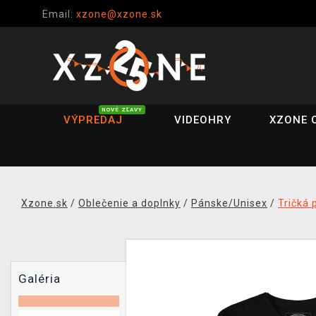
Email:
xzone@xzone.sk
NOVÉ ZĽAVY
VÝPREDAJ
VIDEOHRY
XZONE 
Xzone.sk
/
Oblečenie a doplnky
/
Pánske/Unisex
/
Tričká 
Galéria