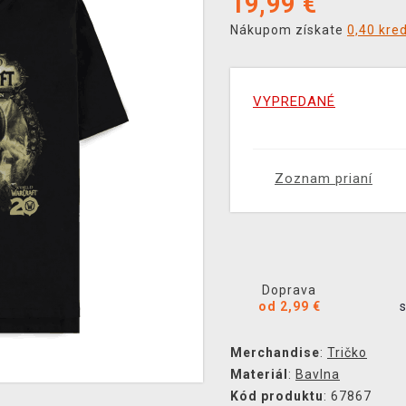
19,99
€
Nákupom získate
0,40 kre
VYPREDANÉ
Zoznam prianí
Doprava
od 2,99 €
Merchandise
:
Tričko
Materiál
:
Bavlna
Kód produktu
: 67867