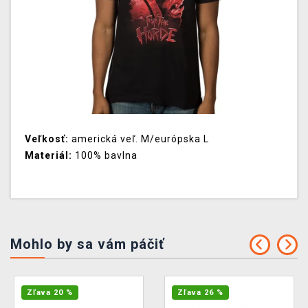
Veľkosť:
americká veľ. M/európska L
Materiál:
100% bavlna
Mohlo by sa vám páčiť
Zľava 20 %
Zľava 26 %