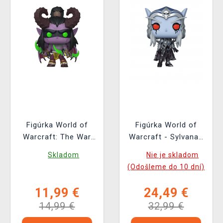
Figúrka World of
Figúrka World of
Warcraft: The War
Warcraft - Sylvanas
Within - Illidan (Funko
Chase (Funko POP!
Skladom
Nie je skladom
POP! Games 1101)
Games 990)
(Odošleme do 10 dní)
11,99 €
24,49 €
14,99 €
32,99 €