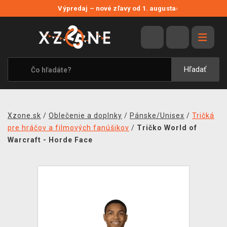
NOVÉ ZĽAVY
Výpredaj – nové zľavy od 1. augusta
›
VÝPREDAJ
VIDEOHRY
XZONE ORIGINALS
Hľadať
TEMATIKY
OBLEČENIE A DOPLNKY
Xzone.sk
/
Oblečenie a doplnky
/
Pánske/Unisex
/
Tričká
MERCHANDISE
pre hráčov a filmových fanúšikov
/
Tričko World of
Warcraft - Horde Face
SPOLOČENSKÉ HRY
BLOG
KONTAKT
DOPRAVA